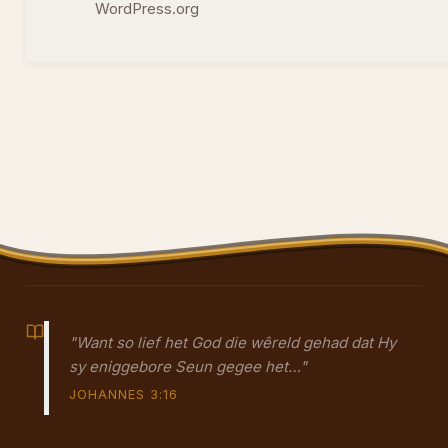
WordPress.org
"Want so lief het God die wêreld gehad dat Hy
sy eniggebore Seun gegee het…"
JOHANNES 3:16