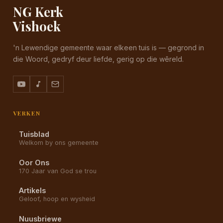
NG Kerk
Vishoek
'n Lewendige gemeente waar elkeen tuis is — gegrond in
die Woord, gedryf deur liefde, gerig op die wêreld.
VERKEN
Tuisblad
Welkom by ons gemeente
Oor Ons
170 Jaar van God se trou
Artikels
Geloof, hoop en wysheid
Nuusbriewe