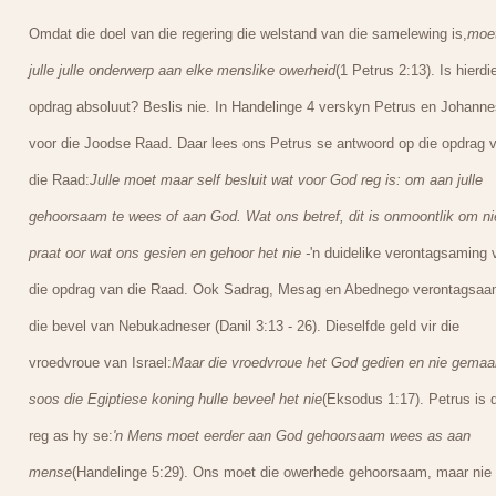
Omdat die doel van die regering die welstand van die samelewing is,
moe
julle julle onderwerp aan elke menslike owerheid
(1 Petrus 2:13). Is hierdi
opdrag absoluut? Beslis nie. In Handelinge 4 verskyn Petrus en Johanne
voor die Joodse Raad. Daar lees ons Petrus se antwoord op die opdrag 
die Raad:
Julle moet maar self besluit wat voor God reg is: om aan julle
gehoorsaam te wees of aan God. Wat ons betref, dit is onmoontlik om ni
praat oor wat ons gesien en gehoor het nie -
'n duidelike verontagsaming 
die opdrag van die Raad. Ook Sadrag, Mesag en Abednego verontagsa
die bevel van Nebukadneser (Danil 3:13 - 26). Dieselfde geld vir die
vroedvroue van Israel:
Maar die vroedvroue het God gedien en nie gemaa
soos die Egiptiese koning hulle beveel het nie
(Eksodus 1:17). Petrus is 
reg as hy se:
'n Mens moet eerder aan God gehoorsaam wees as aan
mense
(Handelinge 5:29). Ons moet die owerhede gehoorsaam, maar nie