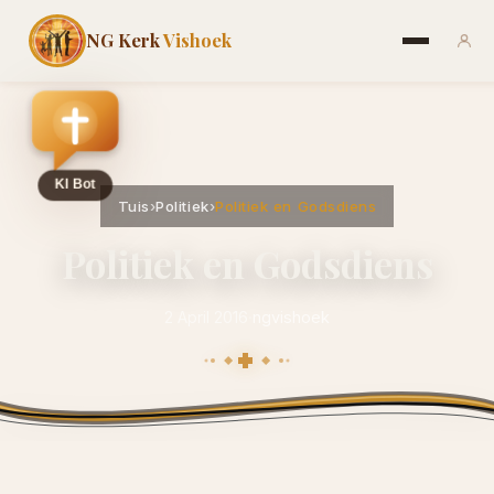
NG Kerk
Vishoek
Tuis
›
Politiek
›
Politiek en Godsdiens
Politiek en Godsdiens
2 April 2016
·
ngvishoek