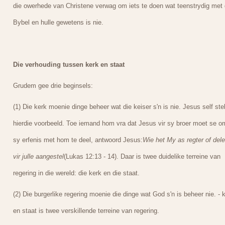
die owerhede van Christene verwag om iets te doen wat teenstrydig met 
Bybel en hulle gewetens is nie.
Die verhouding tussen kerk en staat
Grudem gee drie beginsels:
(1) Die kerk moenie dinge beheer wat die keiser s'n is nie. Jesus self ste
hierdie voorbeeld. Toe iemand hom vra dat Jesus vir sy broer moet se o
sy erfenis met hom te deel, antwoord Jesus:
Wie het My as regter of dele
vir julle aangestel
(Lukas 12:13 - 14). Daar is twee duidelike terreine van
regering in die wereld: die kerk en die staat.
(2) Die burgerlike regering moenie die dinge wat God s'n is beheer nie. - 
en staat is twee verskillende terreine van regering.