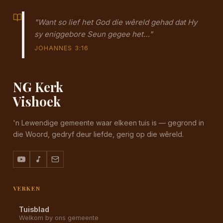
"Want so lief het God die wêreld gehad dat Hy
sy eniggebore Seun gegee het…"
JOHANNES 3:16
NG Kerk
Vishoek
'n Lewendige gemeente waar elkeen tuis is — gegrond in
die Woord, gedryf deur liefde, gerig op die wêreld.
VERKEN
Tuisblad
Welkom by ons gemeente