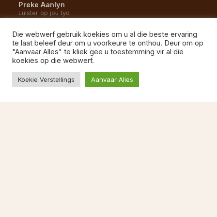
Preke Aanlyn
Luister op jou tyd
YouTube Kanaal
Die webwerf gebruik koekies om u al die beste ervaring
Alle opnames en uitsendings
te laat beleef deur om u voorkeure te onthou. Deur om op
"Aanvaar Alles" te kliek gee u toestemming vir al die
Gemeente Musiek
koekies op die webwerf.
Luister na ons liedere
Koekie Verstellings
Aanvaar Alles
BESOEK ONS
1 Kommetjie Weg
Vishoek, 7975
Kaapstad
087 822 1527
Ma–Vr 08:00–13:00
kerkkantoor@ngvishoek.co.za
Kontak ons →