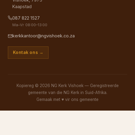
Kaapstad
087 822 1527
Ma–Vr 08:00–13:00
kerkkantoor@ngvishoek.co.za
Kontak ons →
Kopiereg © 2026 NG Kerk Vishoek — Geregistreerde
gemeente van die NG Kerk in Suid-Afrika.
Gemaak met
♥
vir ons gemeente