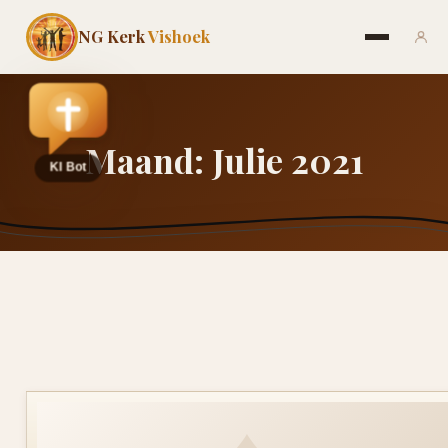
NG Kerk
Vishoek
Maand:
Julie 2021
♦