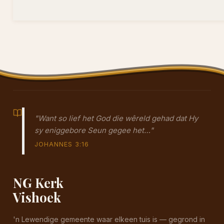
"Want so lief het God die wêreld gehad dat Hy
sy eniggebore Seun gegee het…"
JOHANNES 3:16
NG Kerk
Vishoek
'n Lewendige gemeente waar elkeen tuis is — gegrond in