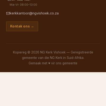
Ma–Vr 08:00–13:00
kerkkantoor@ngvishoek.co.za
Kontak ons →
Kopiereg © 2026 NG Kerk Vishoek — Geregistreerde
gemeente van die NG Kerk in Suid-Afrika.
Gemaak met
♥
vir ons gemeente