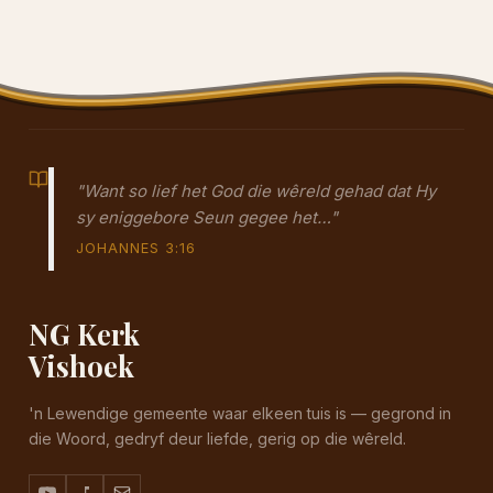
"Want so lief het God die wêreld gehad dat Hy
sy eniggebore Seun gegee het…"
JOHANNES 3:16
NG Kerk
Vishoek
'n Lewendige gemeente waar elkeen tuis is — gegrond in
die Woord, gedryf deur liefde, gerig op die wêreld.