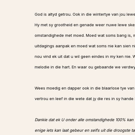
God is altyd getrou. Ook in die wintertye van jou le
Hy met sy grootheid en genade weer nuwe lewe ske
omstandighede met moed. Moed wat soms bang is, m
uitdagings aanpak en moed wat soms nie kan sien nie
nou vind ek uit dat u wil geen eindes in my ken nie
melodie in die hart. En waar ou gebaande we verdwy
Wees moedig en dapper ook in die blaarlose tye van 
vertrou en leef in die wete dat jy die res in sy hand
Dankie dat ek U onder alle omstandighede 100% kan v
enige iets kan laat gebeur en selfs uit die droogste t