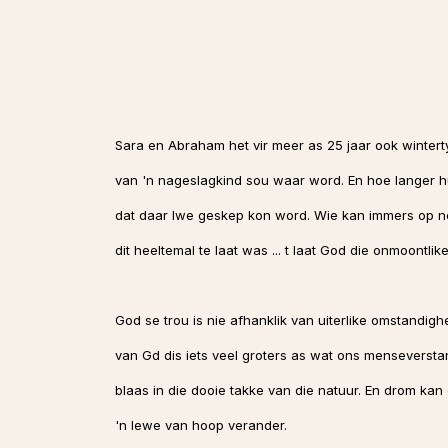
Sara en Abraham het vir meer as 25 jaar ook wintert
van 'n nageslagkind sou waar word. En hoe langer h
dat daar lwe geskep kon word. Wie kan immers op nege
dit heeltemal te laat was ... t laat God die onmoontl
God se trou is nie afhanklik van uiterlike omstandig
van Gd dis iets veel groters as wat ons menseversta
blaas in die dooie takke van die natuur. En drom kan 
'n lewe van hoop verander.