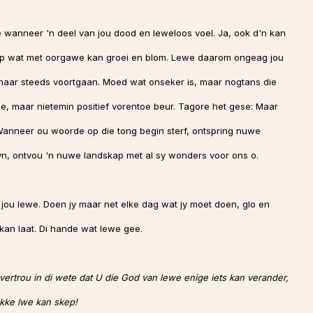
we wanneer 'n deel van jou dood en leweloos voel. Ja, ook d'n kan
p wat met oorgawe kan groei en blom. Lewe daarom ongeag jou
aar steeds voortgaan. Moed wat onseker is, maar nogtans die
, maar nietemin positief vorentoe beur. Tagore het gese: Maar
. Wanneer ou woorde op die tong begin sterf, ontspring nuwe
n, ontvou 'n nuwe landskap met al sy wonders voor ons o.
jou lewe. Doen jy maar net elke dag wat jy moet doen, glo en
e kan laat. Di hande wat lewe gee.
ertrou in di wete dat U die God van lewe enige iets kan verander,
akke lwe kan skep!