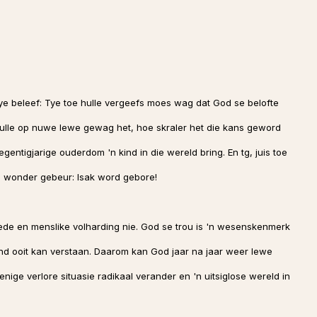
ye beleef: Tye toe hulle vergeefs moes wag dat God se belofte
ulle op nuwe lewe gewag het, hoe skraler het die kans geword
ntigjarige ouderdom 'n kind in die wereld bring. En tg, juis toe
ike wonder gebeur: Isak word gebore!
hede en menslike volharding nie. God se trou is 'n wesenskenmerk
nd ooit kan verstaan. Daarom kan God jaar na jaar weer lewe
enige verlore situasie radikaal verander en 'n uitsiglose wereld in