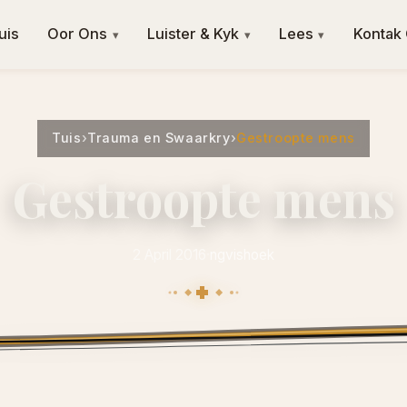
uis
Oor Ons
Luister & Kyk
Lees
Kontak
▾
▾
▾
Tuis
›
Trauma en Swaarkry
›
Gestroopte mens
Gestroopte mens
2 April 2016
·
ngvishoek