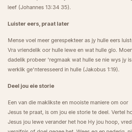
leef (Johannes 13:34 35).
Luister eers, praat later
Mense voel meer gerespekteer as jy hulle eers luist
Vra vriendelik oor hulle lewe en wat hulle glo. Moe
dadelik probeer 'regmaak wat hulle se nie wys jy is
werklik ge'nteresseerd in hulle (Jakobus 1:19).
Deel jou eie storie
Een van die maklikste en mooiste maniere om oor
Jesus te praat, is om jou eie storie te deel. Vertel h
Jesus jou lewe verander het hoe Hy jou hoop, vred
vergifnis of doel gegee het. Wees eg en nederig, n