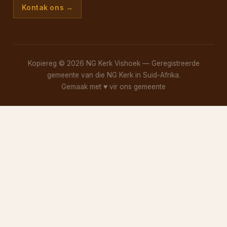
Kontak ons →
Kopiereg © 2026 NG Kerk Vishoek — Geregistreerde
gemeente van die NG Kerk in Suid-Afrika.
Gemaak met
♥
vir ons gemeente