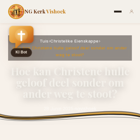
NG Kerk
Vishoek
Tuis
›
Christelike Eienskappe
›
Hoe kan Christene hulle geloof deel sonder om ander
weg te stoot?
Hoe kan Christene hulle
geloof deel sonder om
ander weg te stoot?
28 Junie 2025
·
ngvishoek