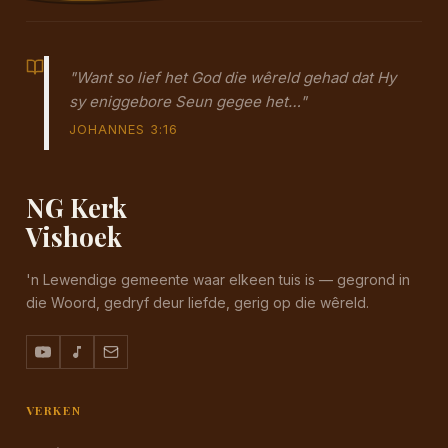
"Want so lief het God die wêreld gehad dat Hy
sy eniggebore Seun gegee het…"
JOHANNES 3:16
NG Kerk
Vishoek
'n Lewendige gemeente waar elkeen tuis is — gegrond in
die Woord, gedryf deur liefde, gerig op die wêreld.
VERKEN