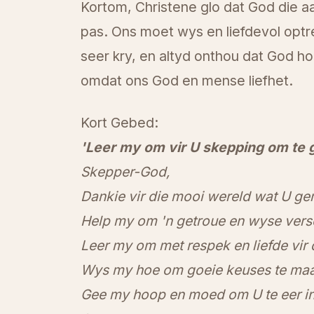
Kortom, Christene glo dat God die 
pas. Ons moet wys en liefdevol optre
seer kry, en altyd onthou dat God ho
omdat ons God en mense liefhet.
Kort Gebed:
'Leer my om vir U skepping om te 
Skepper-God,
Dankie vir die mooi wereld wat U ge
Help my om 'n getroue en wyse vers
Leer my om met respek en liefde vir d
Wys my hoe om goeie keuses te maak 
Gee my hoop en moed om U te eer in 