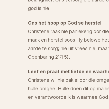
god is nie.
Ons het hoop op God se herstel
Christene raak nie paniekerig oor di
maak en herstel soos Hy belowe het
aarde te sorg; nie uit vrees nie, maa
Openbaring 21:1 5).
Leef en praat met liefde en waarh
Christene wil nie baklei oor die omgew
hulle omgee. Hulle doen dit op manie
en verantwoordelik is waarmee God a