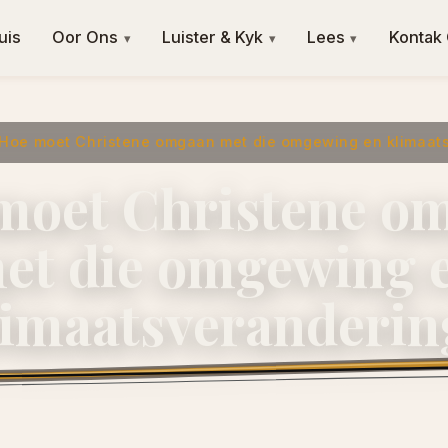
uis
Oor Ons
Luister & Kyk
Lees
Kontak
▾
▾
▾
Hoe moet Christene omgaan met die omgewing en klimaat
moet Christene o
et die omgewing 
limaatsveranderin
28 Junie 2025
·
ngvishoek