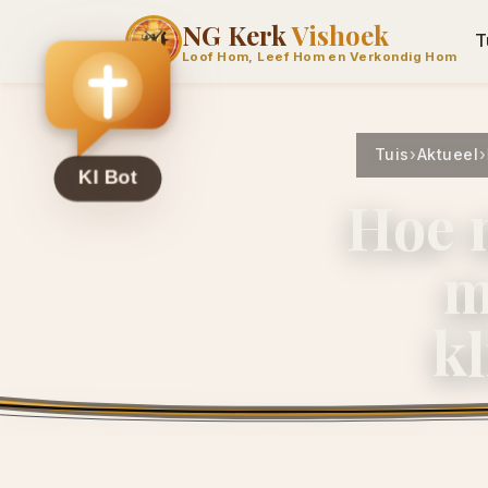
NG Kerk
Vishoek
T
Loof Hom, Leef Hom en Verkondig Hom
Tuis
›
Aktueel
›
Hoe 
m
k