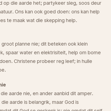
ed op die aarde het; partykeer sleg, soos deur
 natuur. Ons kan ook goed doen: ons kan help
es te maak wat die skepping help.
groot planne nie; dit beteken ook klein
ek, spaar water en elektrisiteit, help om bome
 doen. Christene probeer reg leef; in hulle
pe.
nie
ie aarde nie, en ander aanbid dit amper.
 die aarde is belangrik, maar God is
mdat dit God se geskenk is; nie omdat dit self