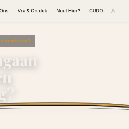
 Ons
Vra & Ontdek
Nuut Hier?
CUDO
sverandering?
mgaan
en
g?