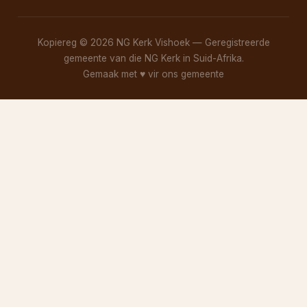
Kopiereg © 2026 NG Kerk Vishoek — Geregistreerde
gemeente van die NG Kerk in Suid-Afrika.
Gemaak met
♥
vir ons gemeente