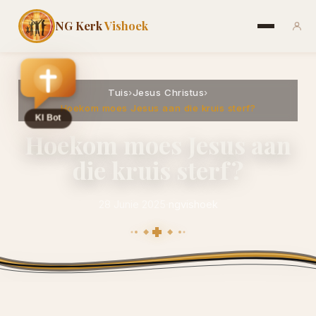
NG Kerk
Vishoek
Tuis
›
Jesus Christus
›
Hoekom moes Jesus aan die kruis sterf?
Hoekom moes Jesus aan
die kruis sterf?
28 Junie 2025
·
ngvishoek