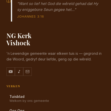
"Want so lief het God die wêreld gehad dat Hy
sy eniggebore Seun gegee het…"
JOHANNES 3:16
NG Kerk
Vishoek
'n Lewendige gemeente waar elkeen tuis is — gegrond in
die Woord, gedryf deur liefde, gerig op die wêreld.
VERKEN
Tuisblad
Welkom by ons gemeente
Oor Ons