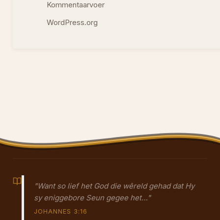
Kommentaarvoer
WordPress.org
"Want so lief het God die wêreld gehad dat Hy
sy eniggebore Seun gegee het…"
JOHANNES 3:16