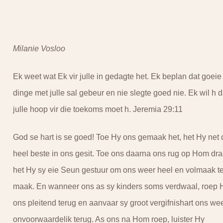
Milanie Vosloo
Ek weet wat Ek vir julle in gedagte het. Ek beplan dat goeie
dinge met julle sal gebeur en nie slegte goed nie. Ek wil h d
julle hoop vir die toekoms moet h. Jeremia 29:11
God se hart is se goed! Toe Hy ons gemaak het, het Hy net 
heel beste in ons gesit. Toe ons daarna ons rug op Hom dra
het Hy sy eie Seun gestuur om ons weer heel en volmaak t
maak. En wanneer ons as sy kinders soms verdwaal, roep 
ons pleitend terug en aanvaar sy groot vergifnishart ons we
onvoorwaardelik terug. As ons na Hom roep, luister Hy