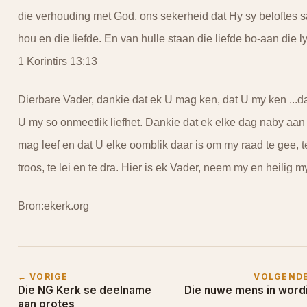
die verhouding met God, ons sekerheid dat Hy sy beloftes s
hou en die liefde. En van hulle staan die liefde bo-aan die ly
1 Korintirs 13:13
Dierbare Vader, dankie dat ek U mag ken, dat U my ken ...d
U my so onmeetlik liefhet. Dankie dat ek elke dag naby aan
mag leef en dat U elke oomblik daar is om my raad te gee, t
troos, te lei en te dra. Hier is ek Vader, neem my en heilig my
Bron:ekerk.org
← VORIGE
VOLGEND
Die NG Kerk se deelname
Die nuwe mens in word
aan protes