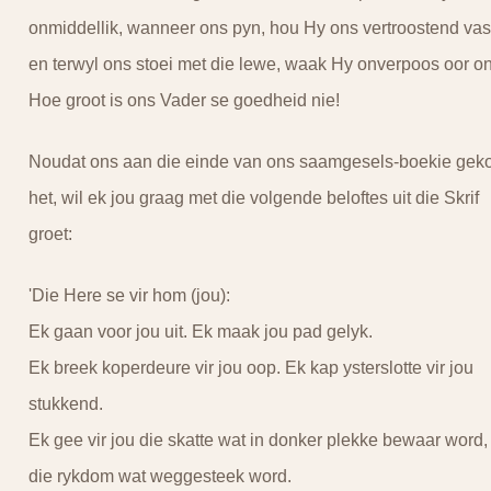
onmiddellik, wanneer ons pyn, hou Hy ons vertroostend vas
en terwyl ons stoei met die lewe, waak Hy onverpoos oor on
Hoe groot is ons Vader se goedheid nie!
Noudat ons aan die einde van ons saamgesels-boekie gek
het, wil ek jou graag met die volgende beloftes uit die Skrif
groet:
'Die Here se vir hom (jou):
Ek gaan voor jou uit. Ek maak jou pad gelyk.
Ek breek koperdeure vir jou oop. Ek kap ysterslotte vir jou
stukkend.
Ek gee vir jou die skatte wat in donker plekke bewaar word,
die rykdom wat weggesteek word.