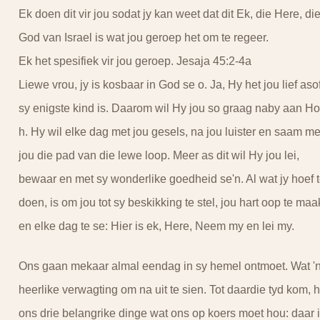
Ek doen dit vir jou sodat jy kan weet dat dit Ek, die Here, di
God van Israel is wat jou geroep het om te regeer.
Ek het spesifiek vir jou geroep. Jesaja 45:2-4a
Liewe vrou, jy is kosbaar in God se o. Ja, Hy het jou lief asof
sy enigste kind is. Daarom wil Hy jou so graag naby aan H
h. Hy wil elke dag met jou gesels, na jou luister en saam me
jou die pad van die lewe loop. Meer as dit wil Hy jou lei,
bewaar en met sy wonderlike goedheid se'n. Al wat jy hoef 
doen, is om jou tot sy beskikking te stel, jou hart oop te maa
en elke dag te se: Hier is ek, Here, Neem my en lei my.
Ons gaan mekaar almal eendag in sy hemel ontmoet. Wat '
heerlike verwagting om na uit te sien. Tot daardie tyd kom, h
ons drie belangrike dinge wat ons op koers moet hou: daar 