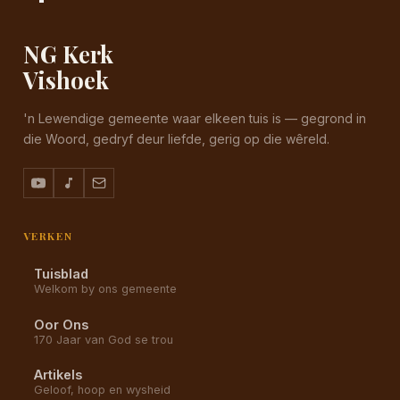
NG Kerk
Vishoek
'n Lewendige gemeente waar elkeen tuis is — gegrond in
die Woord, gedryf deur liefde, gerig op die wêreld.
VERKEN
Tuisblad
Welkom by ons gemeente
Oor Ons
170 Jaar van God se trou
Artikels
Geloof, hoop en wysheid