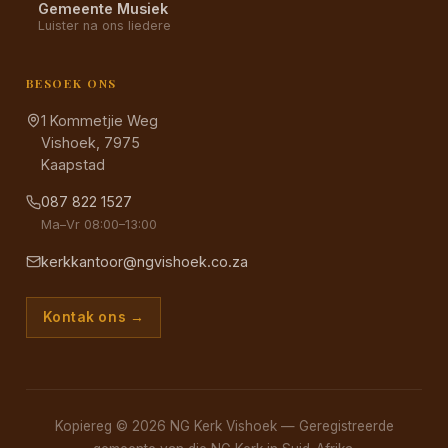
Gemeente Musiek
Luister na ons liedere
BESOEK ONS
1 Kommetjie Weg
Vishoek, 7975
Kaapstad
087 822 1527
Ma–Vr 08:00–13:00
kerkkantoor@ngvishoek.co.za
Kontak ons →
Kopiereg © 2026 NG Kerk Vishoek — Geregistreerde