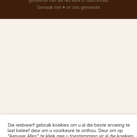
gemeente van die NG Kerk in Suid-Afrika.
Gemaak met
♥
vir ons gemeente
Die webwerf gebruik koekies om u al die beste ervaring te
laat beleef deur om u voorkeure te onthou. Deur om op
"Aanvaar Alles" te kliek gee u toestemming vir al die koekies