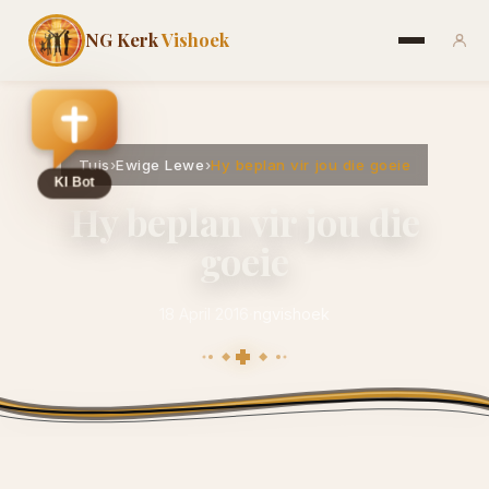
NG Kerk
Vishoek
Tuis
›
Ewige Lewe
›
Hy beplan vir jou die goeie
Hy beplan vir jou die
goeie
18 April 2016
·
ngvishoek