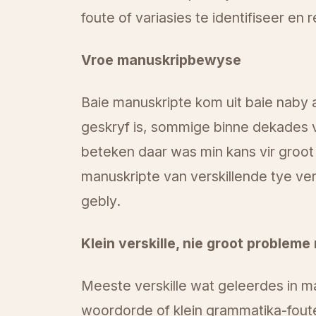
foute of variasies te identifiseer en r
Vroe manuskripbewyse
Baie manuskripte kom uit baie naby a
geskryf is, sommige binne dekades v
beteken daar was min kans vir groot
manuskripte van verskillende tye ver
gebly.
Klein verskille, nie groot probleme 
Meeste verskille wat geleerdes in man
woordorde of klein grammatika-foute.