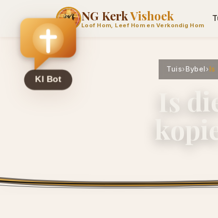
NG Kerk
Vishoek
T
Loof Hom, Leef Hom en Verkondig Hom
Tuis
›
Bybel
›
Is
Is di
kopie