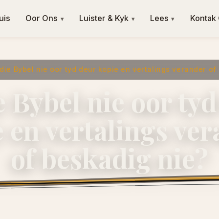
uis
Oor Ons
Luister & Kyk
Lees
Kontak
▾
▾
▾
 die Bybel nie oor tyd deur kopie en vertalings verander of
e Bybel nie oor ty
 en vertalings ve
of beskadig nie?
28 Junie 2025
·
ngvishoek