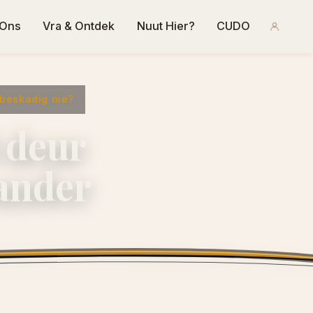
 Ons
Vra & Ontdek
Nuut Hier?
CUDO
 beskadig nie?
d deur
rander