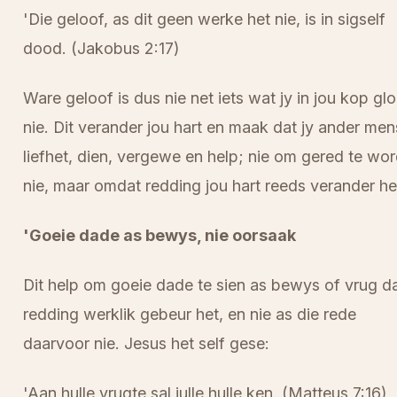
'Die geloof, as dit geen werke het nie, is in sigself
dood. (Jakobus 2:17)
Ware geloof is dus nie net iets wat jy in jou kop glo
nie. Dit verander jou hart en maak dat jy ander me
liefhet, dien, vergewe en help; nie om gered te wo
nie, maar omdat redding jou hart reeds verander he
'Goeie dade as bewys, nie oorsaak
Dit help om goeie dade te sien as bewys of vrug d
redding werklik gebeur het, en nie as die rede
daarvoor nie. Jesus het self gese:
'Aan hulle vrugte sal julle hulle ken. (Matteus 7:16)