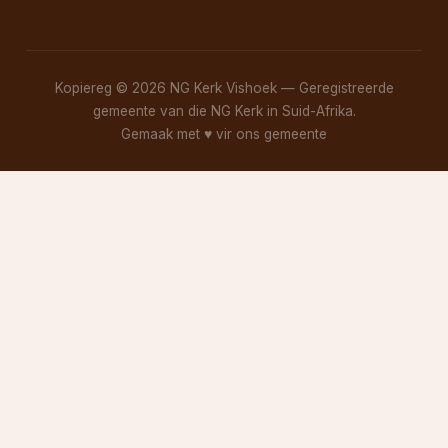
Kopiereg © 2026 NG Kerk Vishoek — Geregistreerde
gemeente van die NG Kerk in Suid-Afrika.
Gemaak met
♥
vir ons gemeente