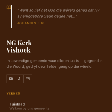
"Want so lief het God die wêreld gehad dat Hy
sy eniggebore Seun gegee het…"
JOHANNES 3:16
NG Kerk
Vishoek
'n Lewendige gemeente waar elkeen tuis is — gegrond in
die Woord, gedryf deur liefde, gerig op die wêreld.
VERKEN
Tuisblad
Welkom by ons gemeente