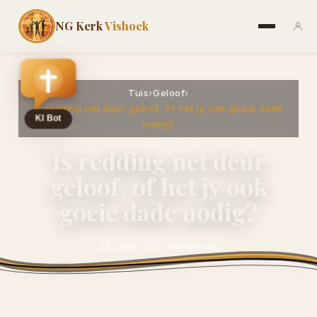
NG Kerk
Vishoek
Tuis
›
Geloof
›
Is redding net deur geloof, of het jy ook goeie dade
nodig?
Is redding net deur
geloof, of het jy ook
goeie dade nodig?
28 Junie 2025
·
ngvishoek