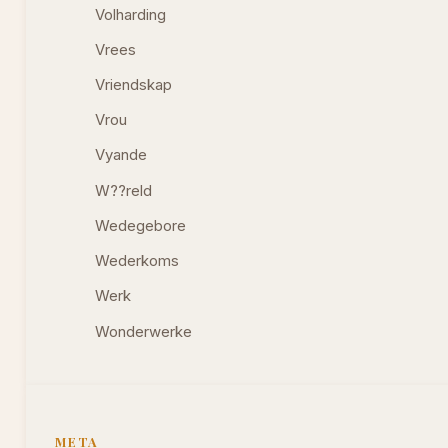
Volharding
Vrees
Vriendskap
Vrou
Vyande
W??reld
Wedegebore
Wederkoms
Werk
Wonderwerke
META