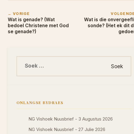
← VORIGE
VOLGEND
Wat is genade? (Wat
Wat is die onvergeefl
bedoel Christene met God
sonde? (Het ek dit d
se genade?)
gedoe
Soek na:
ONLANGSE BYDRAES
NG Vishoek Nuusbrief - 3 Augustus 2026
NG Vishoek Nuusbrief - 27 Julie 2026