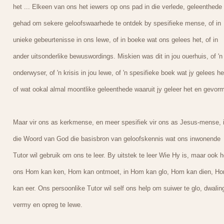
het ... Elkeen van ons het iewers op ons pad in die verlede, geleenthede
gehad om sekere geloofswaarhede te ontdek by spesifieke mense, of in
unieke gebeurtenisse in ons lewe, of in boeke wat ons gelees het, of in
ander uitsonderlike bewuswordings. Miskien was dit in jou ouerhuis, of 'n
onderwyser, of 'n krisis in jou lewe, of 'n spesifieke boek wat jy gelees he
of wat ookal almal moontlike geleenthede waaruit jy geleer het en gevorm
Maar vir ons as kerkmense, en meer spesifiek vir ons as Jesus-mense, 
die Woord van God die basisbron van geloofskennis wat ons inwonende
Tutor wil gebruik om ons te leer. By uitstek te leer Wie Hy is, maar ook 
ons Hom kan ken, Hom kan ontmoet, in Hom kan glo, Hom kan dien, H
kan eer. Ons persoonlike Tutor wil self ons help om suiwer te glo, dwalin
vermy en opreg te lewe.