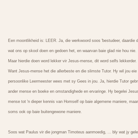
Een moontlikheid is: LEER. Ja, die werkwoord soos 'bestudeer, daardie d
wat ons op skool doen en gedoen het, en waarvan baie glad nie hou nie.
Maar hierdie doen word lekker vir Jesus-mense, dit word selfs lekkerder.
Want Jesus-mense het die allerbeste en die slimste Tutor. Hy wil jou eie
persoonlike Leermeester wees met sy Gees in jou. Ja, hierdie Tutor gebr
ander mense en boeke en omstandighede en ervaringe. Hy begelei Jesu
mense tot 'n dieper kennis van Homself op baie algemene maniere, maar
soms ook op baie buitengewone maniere.
Soos wat Paulus vir die jongman Timoteus aanmoedig, ... bly wat jy gele