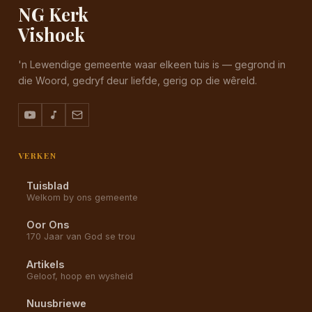
NG Kerk
Vishoek
'n Lewendige gemeente waar elkeen tuis is — gegrond in
die Woord, gedryf deur liefde, gerig op die wêreld.
VERKEN
Tuisblad
Welkom by ons gemeente
Oor Ons
170 Jaar van God se trou
Artikels
Geloof, hoop en wysheid
Nuusbriewe