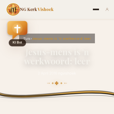
NG Kerk
Vishoek
Tuis
›
Jesus-mens is 'n werkwoord: leer
Jesus-mens is 'n
werkwoord: leer
2 April 2016
·
ngvishoek