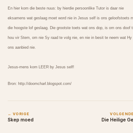
En hier kom die beste nuus: by hierdie persoonlike Tutor is daar nie
eksamens wat geslaag moet word nie in Jesus self is ons geloofstoets 
die hoogste lof geslaag. Die grootste toets wat ons dop, is om ons doof t
hou vir Stem, om nie Sy raad te volg nie, en nie in besit te neem wat Hy 
ons aanbied nie.
Jesus-mens kom LEER by Jesus self!
Bron: http://doomcharl.blogspot.com/
← VORIGE
VOLGEND
Skep moed
Die Heilige G