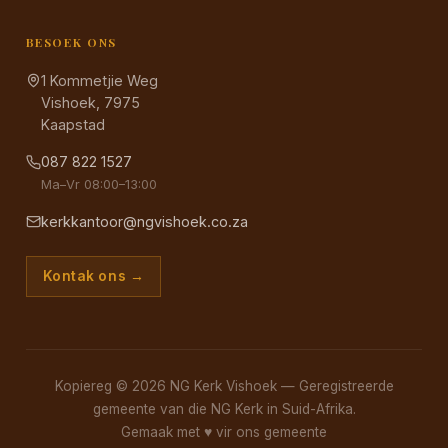
BESOEK ONS
1 Kommetjie Weg
Vishoek, 7975
Kaapstad
087 822 1527
Ma–Vr 08:00–13:00
kerkkantoor@ngvishoek.co.za
Kontak ons →
Kopiereg © 2026 NG Kerk Vishoek — Geregistreerde
gemeente van die NG Kerk in Suid-Afrika.
Gemaak met
♥
vir ons gemeente