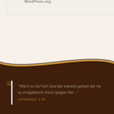
WordPress.org
"Want so lief het God die wêreld gehad dat Hy
sy eniggebore Seun gegee het…"
JOHANNES 3:16