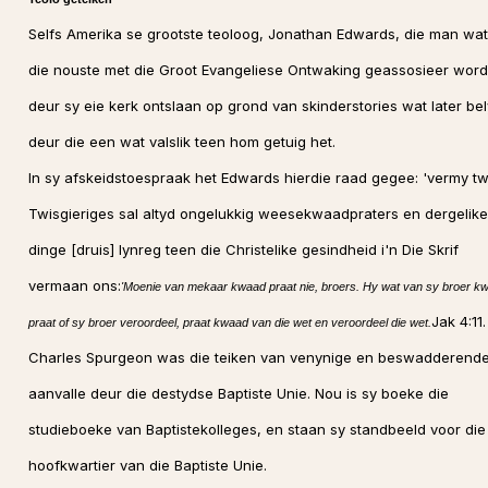
Selfs Amerika se grootste teoloog, Jonathan Edwards, die man wat
die nouste met die Groot Evangeliese Ontwaking geassosieer word,
deur sy eie kerk ontslaan op grond van skinderstories wat later bel
deur die een wat valslik teen hom getuig het.
In sy afskeidstoespraak het Edwards hierdie raad gegee: 'vermy tw
Twisgieriges sal altyd ongelukkig weesekwaadpraters en dergelike
dinge [druis] lynreg teen die Christelike gesindheid i'n Die Skrif
vermaan ons:
'Moenie van mekaar kwaad praat nie, broers. Hy wat van sy broer k
Jak 4:11.
praat of sy broer veroordeel, praat kwaad van die wet en veroordeel die wet.
Charles Spurgeon was die teiken van venynige en beswadderend
aanvalle deur die destydse Baptiste Unie. Nou is sy boeke die
studieboeke van Baptistekolleges, en staan sy standbeeld voor die
hoofkwartier van die Baptiste Unie.