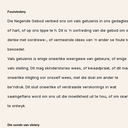
Foutvindery
Die Negende Gebod verbied ons om vals getuienis in ons gedagtes
of hart, of op ons lippe te h. Dit is 'n oortreding van die gebod om 
denke met oordrewe-, of vermeende idees van 'n ander se foute t
besoedel.
Vals getuienis is enige oneerlike weergawe van gebeure, of enige
vals stelling. Dit mag skinderstories wees, of kwaadpraat, of dit ma
oneerlike inligting oor onsself wees, met die doel om ander te
be'ndruk. Dit sluit oneerlike of verdraaide verskonings in wat
saamgeflans word om ons uit die moeilikheid uit te hou, of om ska
te ontwyk.
Die sonde van vleiery