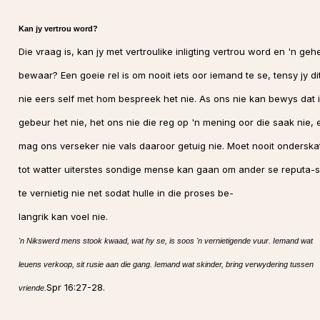
Kan jy vertrou word?
Die vraag is, kan jy met vertroulike inligting vertrou word en 'n geh
bewaar? Een goeie rel is om nooit iets oor iemand te se, tensy jy di
nie eers self met hom bespreek het nie. As ons nie kan bewys dat i
gebeur het nie, het ons nie die reg op 'n mening oor die saak nie, 
mag ons verseker nie vals daaroor getuig nie. Moet nooit onderska
tot watter uiterstes sondige mense kan gaan om ander se reputa-s
te vernietig nie net sodat hulle in die proses be-
langrik kan voel nie.
'n Nikswerd mens stook kwaad, wat hy se, is soos 'n vernietigende vuur. Iemand wat
leuens verkoop, sit rusie aan die gang. Iemand wat skinder, bring verwydering tussen
Spr 16:27-28.
vriende.