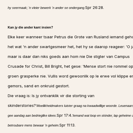
Spr 26:28.
hy seermaak; 'n vleier bewerk 'n ander se ondergang.
Kan jy die ander kant insien?
Elke keer wanneer tsaar Petrus die Grote van Rusland iemand geh
het wat 'n ander swartgesmeer het, het hy se daarop reageer: 'O j
maar is daar dan niks goeds aan hom nie Die stigter van Campus
Crusade for Christ, Bill Bright, het gese: 'Mense stort nie rommel o
groen grasperke nie. Vullis word gewoonlik op le erwe vol klippe e
gemors, sand en onkruid gestort.
Die vraag is: Is jy ontvanklik vir die storting van
skinderstories?
'Moeilikheidmakers luister graag na kwaadwillige woorde. Leuenaar
Spr 17:4.
gee aandag aan bedrieglike idees.
'Iemand wat loop en skinder, lap geheime ui
Spr 11:13.
betroubare mens bewaar 'n geheim.