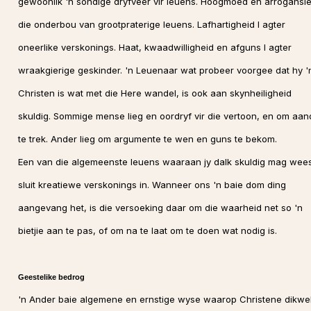
gewoonlik 'n sondige dryfveer vir leuens. Hoogmoed en arrogansie
die onderbou van grootpraterige leuens. Lafhartigheid l agter
oneerlike verskonings. Haat, kwaadwilligheid en afguns l agter
wraakgierige geskinder. 'n Leuenaar wat probeer voorgee dat hy '
Christen is wat met die Here wandel, is ook aan skynheiligheid
skuldig. Sommige mense lieg en oordryf vir die vertoon, en om aa
te trek. Ander lieg om argumente te wen en guns te bekom.
Een van die algemeenste leuens waaraan jy dalk skuldig mag wees
sluit kreatiewe verskonings in. Wanneer ons 'n baie dom ding
aangevang het, is die versoeking daar om die waarheid net so 'n
bietjie aan te pas, of om na te laat om te doen wat nodig is.
Geestelike bedrog
'n Ander baie algemene en ernstige wyse waarop Christene dikwe