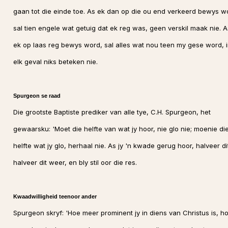
gaan tot die einde toe. As ek dan op die ou end verkeerd bewys w
sal tien engele wat getuig dat ek reg was, geen verskil maak nie. A
ek op laas reg bewys word, sal alles wat nou teen my gese word, 
elk geval niks beteken nie.
Spurgeon se raad
Die grootste Baptiste prediker van alle tye, C.H. Spurgeon, het
gewaarsku: 'Moet die helfte van wat jy hoor, nie glo nie; moenie di
helfte wat jy glo, herhaal nie. As jy 'n kwade gerug hoor, halveer di
halveer dit weer, en bly stil oor die res.
Kwaadwilligheid teenoor ander
Spurgeon skryf: 'Hoe meer prominent jy in diens van Christus is, h