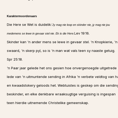
Karaktermoordenaars
Die Here se Wet is duidelik:
'Jy mag nie loop en skinder nie, jy mag nie jou
Lev 19:16.
medemens se lewe in gevaar stel nie. Ek is die Here.
Skinder kan 'n ander mens se lewe in gevaar stel. 'n Knopkierie, 'n
swaard, 'n skerp pyl, so is 'n man wat vals teen sy naaste getuig.
Spr 25:18.
'n Paar jaar gelede het ons gesien hoe onvergenoegde uitgetrede
lede van 'n uitmuntende sending in Afrika 'n verbete veldtog van h
en kwaadstokery geloods het. Webtuistes is geskep om die sending
beskinder, en elke denkbare wraaksugtige verguising is ingespan
teen hierdie uitnemende Christelike gemeenskap.