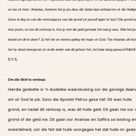
se toe vir hom: 'Ananias, hoekom het jy jou deur die Satan laat omhaal om vir die Heilig
Gees te lieg en van die verkoopprys van die grond vir jouself agter te hou? Die grond 
mos joune, en toe dit verkoop is, kon jy met die geld gemaak het wat jy wou. Wat het jo
besiel om dit te doen? Jy het nie vir mense gelieg nie maar vir God. Toe Ananias dit hoo
Hand
het hy dood neergeval; en al die ander wat dit gehoor het, het baie bang geword.
5:1-5.
Om die Skrif te verdraai
Hierdie gedeelte is 'n duidelike waarskuwing oor die gevolge daar
om vir God te jok. Soos die Apostel Petrus gese het: Dit was hulle
grond, en nadat dit verkoop is, was dit hulle geld. Dit gaan nie oor 
grond of die geld nie. Dit gaan oor Ananias en Saffira se bedrog e
oneerlikheid, oor die feit dat hulle voorgegee het dat hulle mr ged