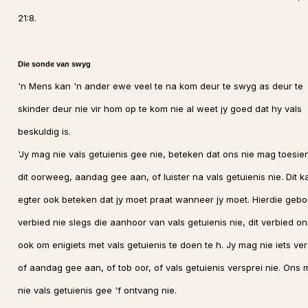
21:8.
Die sonde van swyg
'n Mens kan 'n ander ewe veel te na kom deur te swyg as deur te
skinder deur nie vir hom op te kom nie al weet jy goed dat hy vals
beskuldig is.
'Jy mag nie vals getuienis gee nie, beteken dat ons nie mag toesie
dit oorweeg, aandag gee aan, of luister na vals getuienis nie. Dit k
egter ook beteken dat jy moet praat wanneer jy moet. Hierdie geb
verbied nie slegs die aanhoor van vals getuienis nie, dit verbied on
ook om enigiets met vals getuienis te doen te h. Jy mag nie iets ver
of aandag gee aan, of tob oor, of vals getuienis versprei nie. Ons
nie vals getuienis gee 'f ontvang nie.