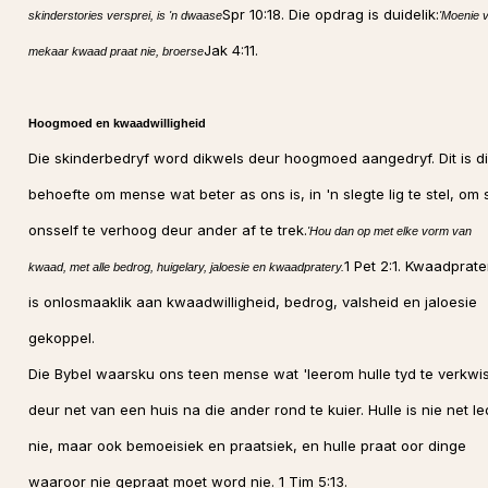
Spr 10:18. Die opdrag is duidelik:
skinderstories versprei, is 'n dwaase
'Moenie 
Jak 4:11.
mekaar kwaad praat nie, broerse
Hoogmoed en kwaadwilligheid
Die skinderbedryf word dikwels deur hoogmoed aangedryf. Dit is d
behoefte om mense wat beter as ons is, in 'n slegte lig te stel, om 
onsself te verhoog deur ander af te trek.
'Hou dan op met elke vorm van
1 Pet 2:1. Kwaadprate
kwaad, met alle bedrog, huigelary, jaloesie en kwaadpratery.
is onlosmaaklik aan kwaadwilligheid, bedrog, valsheid en jaloesie
gekoppel.
Die Bybel waarsku ons teen mense wat 'leerom hulle tyd te verkwi
deur net van een huis na die ander rond te kuier. Hulle is nie net le
nie, maar ook bemoeisiek en praatsiek, en hulle praat oor dinge
waaroor nie gepraat moet word nie. 1 Tim 5:13.