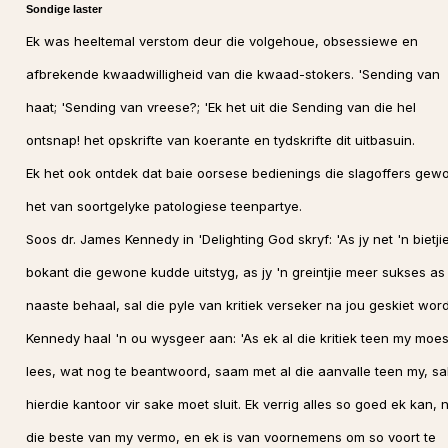
Sondige laster
Ek was heeltemal verstom deur die volgehoue, obsessiewe en
afbrekende kwaadwilligheid van die kwaad-stokers. 'Sending van
haat; 'Sending van vreese?; 'Ek het uit die Sending van die hel
ontsnap! het opskrifte van koerante en tydskrifte dit uitbasuin.
Ek het ook ontdek dat baie oorsese bedienings die slagoffers gew
het van soortgelyke patologiese teenpartye.
Soos dr. James Kennedy in 'Delighting God skryf: 'As jy net 'n bietji
bokant die gewone kudde uitstyg, as jy 'n greintjie meer sukses as
naaste behaal, sal die pyle van kritiek verseker na jou geskiet wor
Kennedy haal 'n ou wysgeer aan: 'As ek al die kritiek teen my moe
lees, wat nog te beantwoord, saam met al die aanvalle teen my, sa
hierdie kantoor vir sake moet sluit. Ek verrig alles so goed ek kan, 
die beste van my vermo, en ek is van voornemens om so voort te