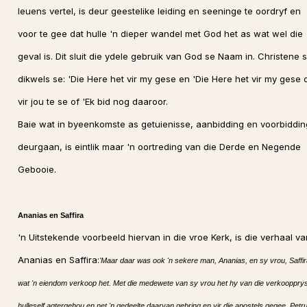
leuens vertel, is deur geestelike leiding en seeninge te oordryf en
voor te gee dat hulle 'n dieper wandel met God het as wat wel die
geval is. Dit sluit die ydele gebruik van God se Naam in. Christene s
dikwels se: 'Die Here het vir my gese en 'Die Here het vir my gese
vir jou te se of 'Ek bid nog daaroor.
Baie wat in byeenkomste as getuienisse, aanbidding en voorbiddin
deurgaan, is eintlik maar 'n oortreding van die Derde en Negende
Gebooie.
Ananias en Saffira
'n Uitstekende voorbeeld hiervan in die vroe Kerk, is die verhaal va
Ananias en Saffira:
'Maar daar was ook 'n sekere man, Ananias, en sy vrou, Saffir
wat 'n eiendom verkoop het. Met die medewete van sy vrou het hy van die verkoopprys
hulleself agtergehou en net 'n gedeelte daarvan gebring en vir die apostels gegee. Petr