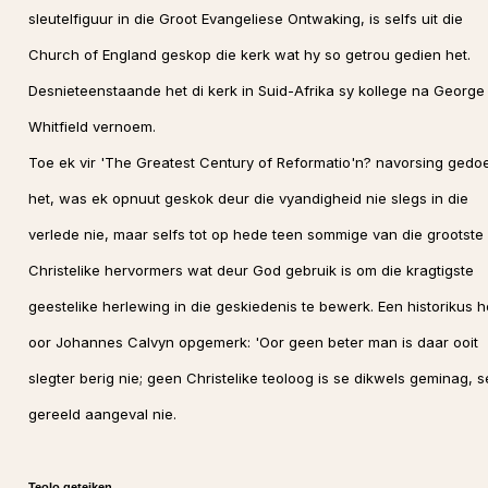
sleutelfiguur in die Groot Evangeliese Ontwaking, is selfs uit die
Church of England geskop die kerk wat hy so getrou gedien het.
Desnieteenstaande het di kerk in Suid-Afrika sy kollege na George
Whitfield vernoem.
Toe ek vir 'The Greatest Century of Reformatio'n? navorsing gedo
het, was ek opnuut geskok deur die vyandigheid nie slegs in die
verlede nie, maar selfs tot op hede teen sommige van die grootste
Christelike hervormers wat deur God gebruik is om die kragtigste
geestelike herlewing in die geskiedenis te bewerk. Een historikus h
oor Johannes Calvyn opgemerk: 'Oor geen beter man is daar ooit
slegter berig nie; geen Christelike teoloog is se dikwels geminag, s
gereeld aangeval nie.
Teolo geteiken