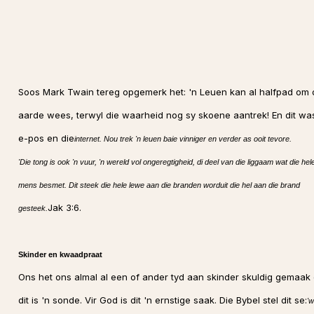
Soos Mark Twain tereg opgemerk het: 'n Leuen kan al halfpad om 
aarde wees, terwyl die waarheid nog sy skoene aantrek! En dit wa
e-pos en die
internet. Nou trek 'n leuen baie vinniger en verder as ooit tevore.
'Die tong is ook 'n vuur, 'n wereld vol ongeregtigheid, di deel van die liggaam wat die hel
mens besmet. Dit steek die hele lewe aan die branden worduit die hel aan die brand
Jak 3:6.
gesteek.
Skinder en kwaadpraat
Ons het ons almal al een of ander tyd aan skinder skuldig gemaak
dit is 'n sonde. Vir God is dit 'n ernstige saak. Die Bybel stel dit se:
'w