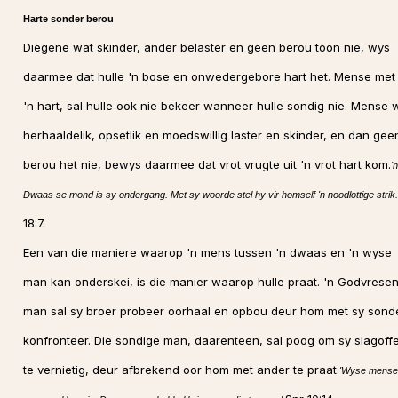
Harte sonder berou
Diegene wat skinder, ander belaster en geen berou toon nie, wys
daarmee dat hulle 'n bose en onwedergebore hart het. Mense met
'n hart, sal hulle ook nie bekeer wanneer hulle sondig nie. Mense 
herhaaldelik, opsetlik en moedswillig laster en skinder, en dan gee
berou het nie, bewys daarmee dat vrot vrugte uit 'n vrot hart kom.
'n
Dwaas se mond is sy ondergang. Met sy woorde stel hy vir homself 'n noodlottige strik.
18:7.
Een van die maniere waarop 'n mens tussen 'n dwaas en 'n wyse
man kan onderskei, is die manier waarop hulle praat. 'n Godvrese
man sal sy broer probeer oorhaal en opbou deur hom met sy sond
konfronteer. Die sondige man, daarenteen, sal poog om sy slagoff
te vernietig, deur afbrekend oor hom met ander te praat.
'Wyse mense