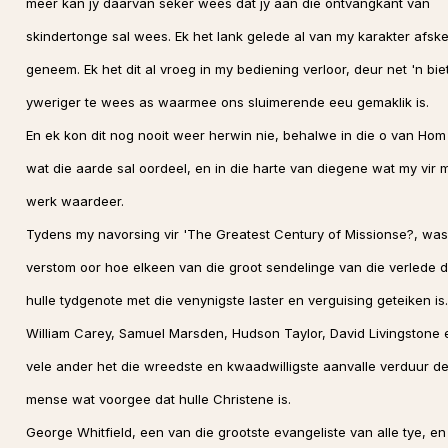
meer kan jy daarvan seker wees dat jy aan die ontvangkant van
skindertonge sal wees. Ek het lank gelede al van my karakter afske
geneem. Ek het dit al vroeg in my bediening verloor, deur net 'n biet
yweriger te wees as waarmee ons sluimerende eeu gemaklik is.
En ek kon dit nog nooit weer herwin nie, behalwe in die o van Hom
wat die aarde sal oordeel, en in die harte van diegene wat my vir 
werk waardeer.
Tydens my navorsing vir 'The Greatest Century of Missionse?, was
verstom oor hoe elkeen van die groot sendelinge van die verlede 
hulle tydgenote met die venynigste laster en verguising geteiken is.
William Carey, Samuel Marsden, Hudson Taylor, David Livingstone 
vele ander het die wreedste en kwaadwilligste aanvalle verduur d
mense wat voorgee dat hulle Christene is.
George Whitfield, een van die grootste evangeliste van alle tye, en