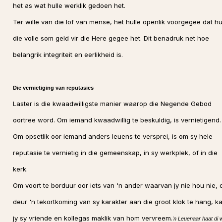
het as wat hulle werklik gedoen het.
Ter wille van die lof van mense, het hulle openlik voorgegee dat hu
die volle som geld vir die Here gegee het. Dit benadruk net hoe
belangrik integriteit en eerlikheid is.
Die vernietiging van reputasies
Laster is die kwaadwilligste manier waarop die Negende Gebod
oortree word. Om iemand kwaadwillig te beskuldig, is vernietigend.
Om opsetlik oor iemand anders leuens te versprei, is om sy hele
reputasie te vernietig in die gemeenskap, in sy werkplek, of in die
kerk.
Om voort te borduur oor iets van 'n ander waarvan jy nie hou nie, 
deur 'n tekortkoming van sy karakter aan die groot klok te hang, k
jy sy vriende en kollegas maklik van hom vervreem.
'n Leuenaar haat di 