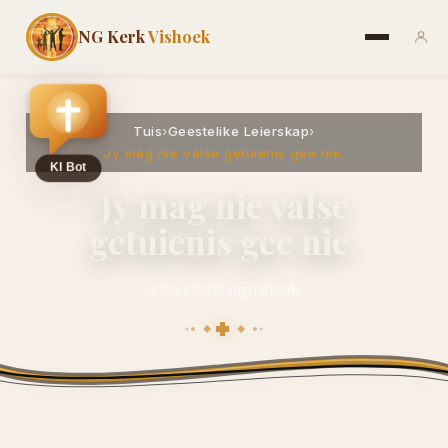
NG Kerk
Vishoek
Tuis
›
Geestelike Leierskap
›
Jy mag nie valse getuienis gee nie.
Jy mag nie valse
getuienis gee nie.
2 April 2016
·
ngvishoek