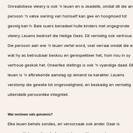
Onrealistiese vleiery is ook 'n leuen en is skadelik, omdat dit die a
persoon 'n valse siening van homself kan gee en hoogmoed tot
gevolg kan h. Baie ouers benadeel hulle kinders met ongegronde
vleiery. Leuens bedroef die Heilige Gees. Dit vernietig ook vertroue.
Die persoon aan wie 'n leuen vertel word, voel verraai omdat die 
wat hy as betroubaar beskou en gerespekteer het, hom nou in sy
vertroue geskok het. Oneerlike stellings is ook 'n vyandige daad. El
leuen is 'n afbrekende aanslag op iemand se karakter. Leuens
verstomp die gewete tot ongevoeligheid, en beskadig en vernietig
uiteindelik persoonlike integriteit.
Wat motiveer vals getuienis?
Elke leuen behels sondes, en veroorsaak ook ander. Daar is