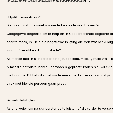
Spr 10:14
versamel kennis. Dwase se gebabbel bring spoedig tespoed.
Help dit of maak dit seer?
Die vraag wat ons moet vra om te kan onderskei tussen 'n
Godgegewe begeerte om te help en 'n Godsonterende begeerte 
seer te maak, is: Help die negatiewe inligting die een wat beskuldig
word, of berokken dit hom skade?
As mense met 'n skinderstorie na jou toe kom, moet jy hulle vra: 'H
jy met die betrokke individu persoonlik gepraat? Indien nie, wil ek di
nie hoor nie. Dit het niks met my te make nie. Ek beveel aan dat jy
direk met hierdie persoon gaan praat.
Verbreek die kringloop
As ons weier om na skinderstories te luister, of dit verder te verspre