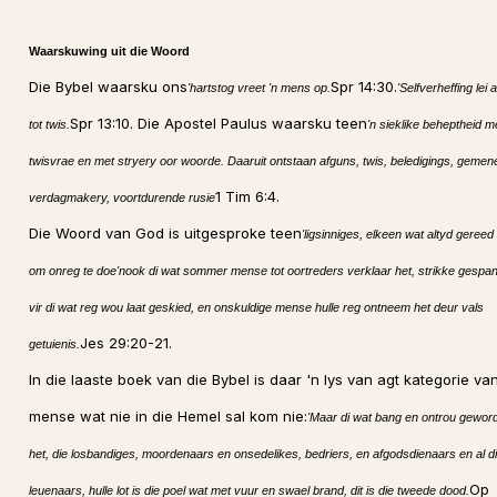
Waarskuwing uit die Woord
Die Bybel waarsku ons
Spr 14:30.
'hartstog vreet 'n mens op.
'Selfverheffing lei a
Spr 13:10. Die Apostel Paulus waarsku teen
tot twis.
'n sieklike beheptheid m
twisvrae en met stryery oor woorde. Daaruit ontstaan afguns, twis, beledigings, gemen
1 Tim 6:4.
verdagmakery, voortdurende rusie
Die Woord van God is uitgesproke teen
'ligsinniges, elkeen wat altyd geree
om onreg te doe'nook di wat sommer mense tot oortreders verklaar het, strikke gespan
vir di wat reg wou laat geskied, en onskuldige mense hulle reg ontneem het deur vals
Jes 29:20-21.
getuienis.
In die laaste boek van die Bybel is daar 'n lys van agt kategorie va
mense wat nie in die Hemel sal kom nie:
'Maar di wat bang en ontrou gewor
het, die losbandiges, moordenaars en onsedelikes, bedriers, en afgodsdienaars en al d
Op
leuenaars, hulle lot is die poel wat met vuur en swael brand, dit is die tweede dood.