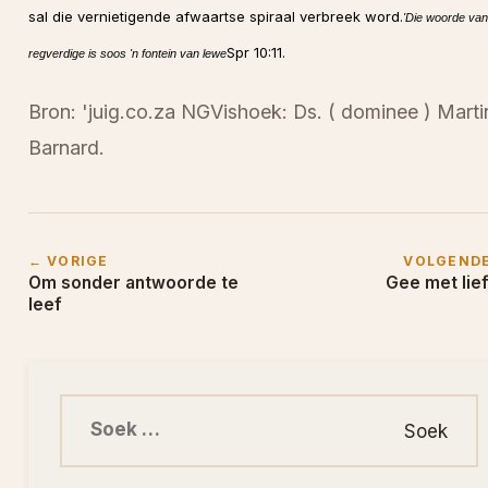
sal die vernietigende afwaartse spiraal verbreek word.
'Die woorde van
Spr 10:11.
regverdige is soos 'n fontein van lewe
Bron: 'juig.co.za NGVishoek: Ds. ( dominee ) Marti
Barnard.
← VORIGE
VOLGEND
Om sonder antwoorde te
Gee met lie
leef
Soek na: