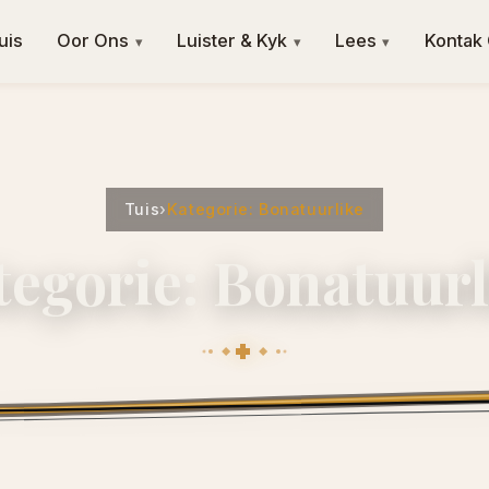
uis
Oor Ons
Luister & Kyk
Lees
Kontak
▾
▾
▾
Tuis
›
Kategorie: Bonatuurlike
tegorie: Bonatuurl