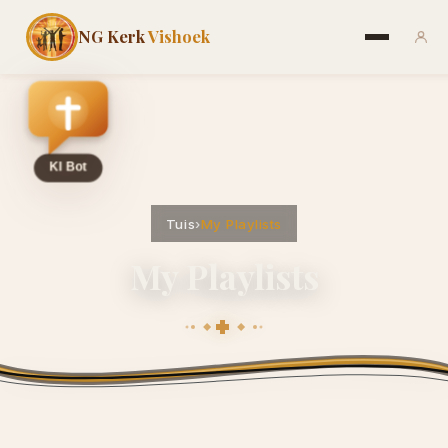
NG Kerk
Vishoek
Tuis
›
My Playlists
My Playlists