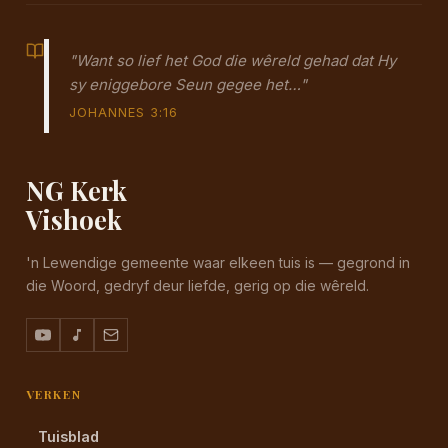
"Want so lief het God die wêreld gehad dat Hy
sy eniggebore Seun gegee het…"
JOHANNES 3:16
NG Kerk
Vishoek
'n Lewendige gemeente waar elkeen tuis is — gegrond in
die Woord, gedryf deur liefde, gerig op die wêreld.
VERKEN
Tuisblad