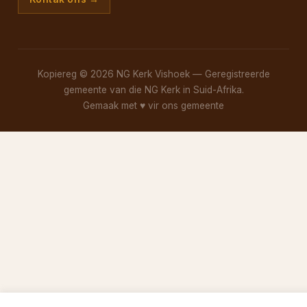
Kopiereg © 2026 NG Kerk Vishoek — Geregistreerde
gemeente van die NG Kerk in Suid-Afrika.
Gemaak met
♥
vir ons gemeente