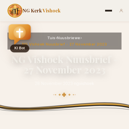
NG Kerk
Vishoek
Tuis
›
Nuusbriewe
›
NG Vishoek Nuusbrief - 27 November 2023
NG Vishoek Nuusbrief -
27 November 2023
28 November 2023
·
ngvishoek