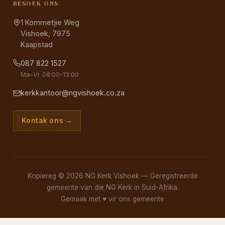
BESOEK ONS
1 Kommetjie Weg
Vishoek, 7975
Kaapstad
087 822 1527
Ma–Vr 08:00–13:00
kerkkantoor@ngvishoek.co.za
Kontak ons →
Kopiereg © 2026 NG Kerk Vishoek — Geregistreerde
gemeente van die NG Kerk in Suid-Afrika.
Gemaak met
♥
vir ons gemeente