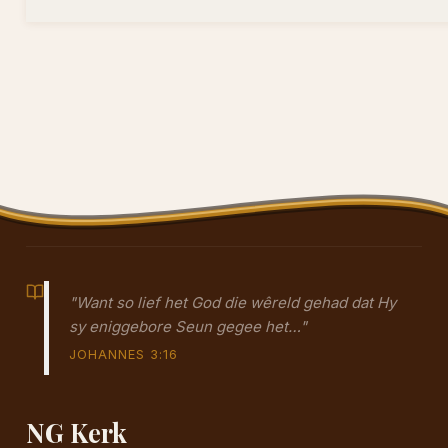
"Want so lief het God die wêreld gehad dat Hy
sy eniggebore Seun gegee het…"
JOHANNES 3:16
NG Kerk