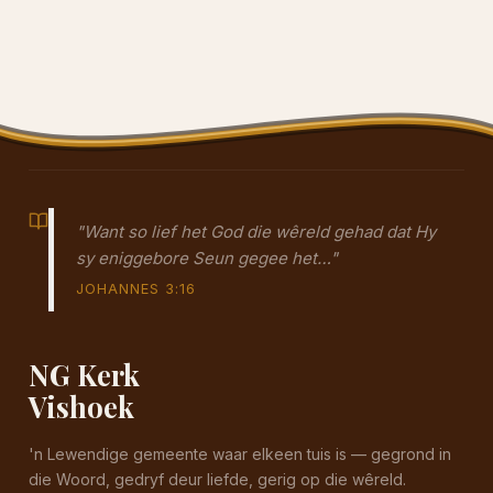
"Want so lief het God die wêreld gehad dat Hy
sy eniggebore Seun gegee het…"
JOHANNES 3:16
NG Kerk
Vishoek
'n Lewendige gemeente waar elkeen tuis is — gegrond in
die Woord, gedryf deur liefde, gerig op die wêreld.