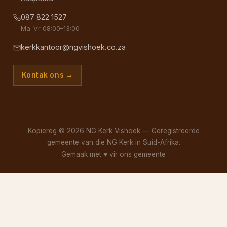
087 822 1527
Ma–Vr 08:00–13:00
kerkkantoor@ngvishoek.co.za
Kontak ons →
Kopiereg © 2026 NG Kerk Vishoek — Geregistreerde
gemeente van die NG Kerk in Suid-Afrika.
Gemaak met
♥
vir ons gemeente