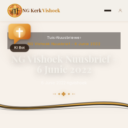
NG Kerk
Vishoek
Tuis
›
Nuusbriewe
›
NG Vishoek Nuusbrief - 6 Junie 2022
NG Vishoek Nuusbrief -
6 Junie 2022
6 Junie 2022
·
ngvishoek