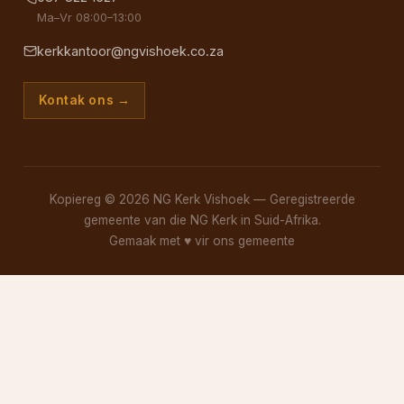
Ma–Vr 08:00–13:00
kerkkantoor@ngvishoek.co.za
Kontak ons →
Kopiereg © 2026 NG Kerk Vishoek — Geregistreerde
gemeente van die NG Kerk in Suid-Afrika.
Gemaak met
♥
vir ons gemeente