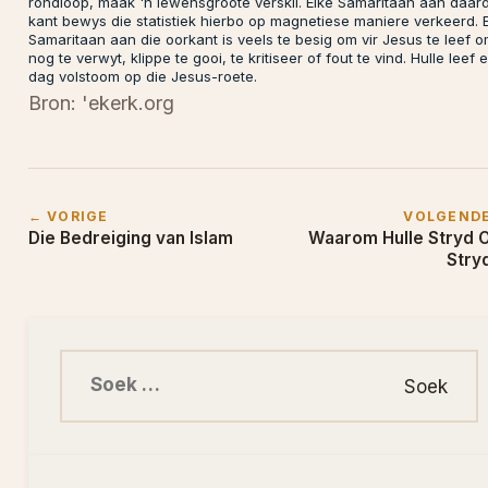
rondloop, maak 'n lewensgroote verskil. Elke Samaritaan aan daard
kant bewys die statistiek hierbo op magnetiese maniere verkeerd. 
Samaritaan aan die oorkant is veels te besig om vir Jesus te leef 
nog te verwyt, klippe te gooi, te kritiseer of fout te vind. Hulle leef 
dag volstoom op die Jesus-roete.
Bron: 'ekerk.org
← VORIGE
VOLGEND
Die Bedreiging van Islam
Waarom Hulle Stryd 
Stryd
Soek na: