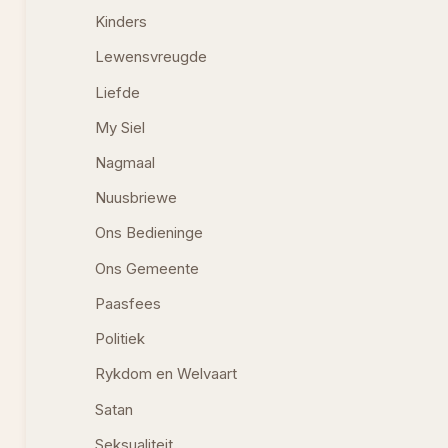
Kinders
Lewensvreugde
Liefde
My Siel
Nagmaal
Nuusbriewe
Ons Bedieninge
Ons Gemeente
Paasfees
Politiek
Rykdom en Welvaart
Satan
Seksualiteit