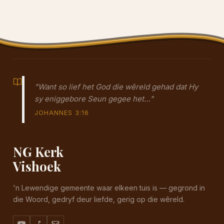
"Want so lief het God die wêreld gehad dat Hy
sy eniggebore Seun gegee het…"
JOHANNES 3:16
NG Kerk
Vishoek
'n Lewendige gemeente waar elkeen tuis is — gegrond in
die Woord, gedryf deur liefde, gerig op die wêreld.