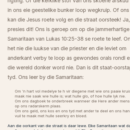
rigting. Of die kerklike stof van ons skoene afskud
in ons eie geestelike bunker loop wegkruip. Of ons
kan die Jesus roete volg en die straat oorsteek! Ja,
presies dit! Ons is geroep om op die jammerhartige
Samaritaan van Lukas 10:25-38 se roete te leef. O
het nie die luukse van die priester en die leviet om
anderkant verby te loop as gewondes orals rondl e
die wereld donker word nie. Dan is dit staat-oorst
tyd. Ons leer by die Samaritaan:
Om 'n hart vol medelye te h vir diegene met wie ons paaie krui
maak nie saak wie hulle is; wat hulle glo, of hoe hulle lyk nie.
Om ons dagboek te onderbreek wanneer die Here ander mens
op ons radarskerm plaas.
Om ons geld, ons kos en ons tyd met ander te deel en ons ha
vuil te maak met hulle seerkry en bloed.
Aan die oorkant van die straat is daar lewe. Elke Samaritaan wat d