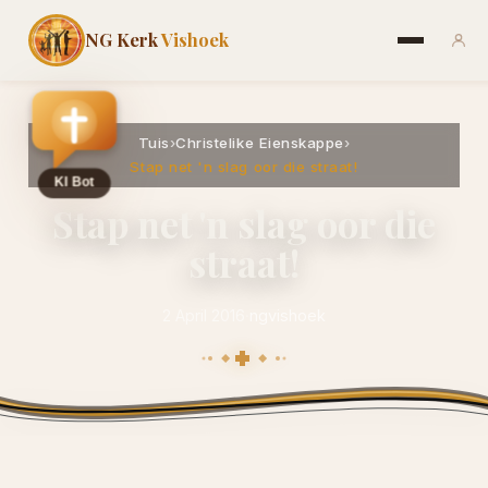
NG Kerk
Vishoek
Tuis
›
Christelike Eienskappe
›
Stap net 'n slag oor die straat!
Stap net 'n slag oor die
straat!
2 April 2016
·
ngvishoek