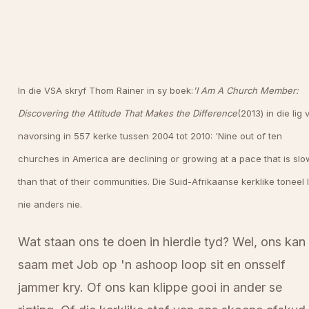
In die VSA skryf Thom Rainer in sy boek:
'I Am A Church Member:
Discovering the Attitude That Makes the Difference
(2013) in die lig 
navorsing in 557 kerke tussen 2004 tot 2010: 'Nine out of ten
churches in America are declining or growing at a pace that is slo
than that of their communities. Die Suid-Afrikaanse kerklike toneel 
nie anders nie.
Wat staan ons te doen in hierdie tyd? Wel, ons kan
saam met Job op 'n ashoop loop sit en onsself
jammer kry. Of ons kan klippe gooi in ander se