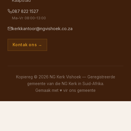
Kaapstad
087 822 1527
Ma–Vr 08:00–13:00
kerkkantoor@ngvishoek.co.za
Kontak ons →
Kopiereg © 2026 NG Kerk Vishoek — Geregistreerde
gemeente van die NG Kerk in Suid-Afrika.
Gemaak met
♥
vir ons gemeente