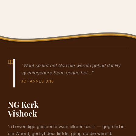
"Want so lief het God die wêreld gehad dat Hy
sy eniggebore Seun gegee het…"
JOHANNES 3:16
NG Kerk
Vishoek
'n Lewendige gemeente waar elkeen tuis is — gegrond in
die Woord, gedryf deur liefde, gerig op die wêreld.