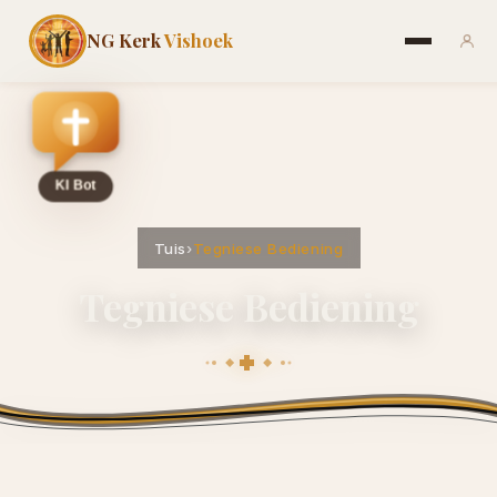
NG Kerk
Vishoek
Tuis
›
Tegniese Bediening
Tegniese Bediening