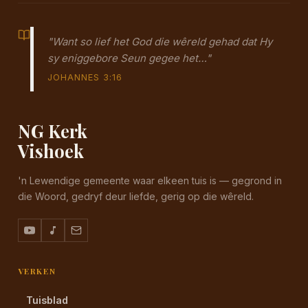
"Want so lief het God die wêreld gehad dat Hy
sy eniggebore Seun gegee het…"
JOHANNES 3:16
NG Kerk
Vishoek
'n Lewendige gemeente waar elkeen tuis is — gegrond in
die Woord, gedryf deur liefde, gerig op die wêreld.
VERKEN
Tuisblad