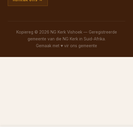
Kopiereg © 2026 NG Kerk Vishoek — Geregistreerde
gemeente van die NG Kerk in Suid-Afrika.
Gemaak met
♥
vir ons gemeente