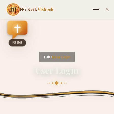
NG Kerk
Vishoek
Tuis
›
User Login
User Login