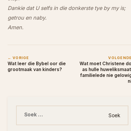
Dankie dat U selfs in die donkerste tye by my is;
getrou en naby.
Amen.
← VORIGE
VOLGEND
Wat leer die Bybel oor die
Wat moet Christene d
grootmaak van kinders?
as hulle huweliksmaat
familielede nie gelowig
n
Soek na: