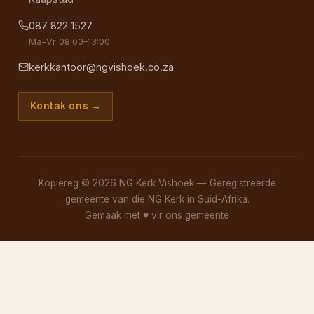
087 822 1527
Ma–Vr 08:00–13:00
kerkkantoor@ngvishoek.co.za
Kontak ons →
Kopiereg © 2026 NG Kerk Vishoek — Geregistreerde
gemeente van die NG Kerk in Suid-Afrika.
Gemaak met
♥
vir ons gemeente