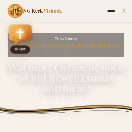
NG Kerk
Vishoek
Tuis
›
Gesin
›
Wat moet Christene doen as hul huweliksmaat ontrou
is?
Wat moet Christene doen
as hul huweliksmaat
ontrou is?
28 Junie 2025
·
ngvishoek