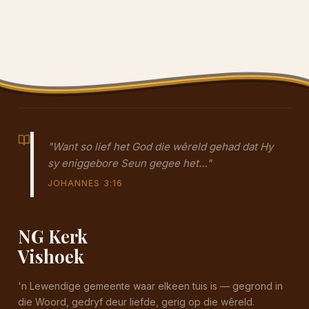
"Want so lief het God die wêreld gehad dat Hy
sy eniggebore Seun gegee het…"
JOHANNES 3:16
NG Kerk
Vishoek
'n Lewendige gemeente waar elkeen tuis is — gegrond in
die Woord, gedryf deur liefde, gerig op die wêreld.