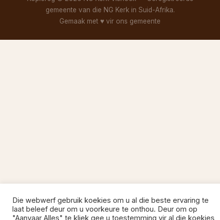
gemeente van die NG Kerk in Suid-Afrika.
Gemaak met
♥
vir ons gemeente
Die webwerf gebruik koekies om u al die beste ervaring te
laat beleef deur om u voorkeure te onthou. Deur om op
"Aanvaar Alles" te kliek gee u toestemming vir al die koekies