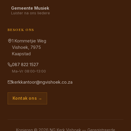
Gemeente Musiek
Luister na ons liedere
BESOEK ONS
1 Kommetjie Weg
Vishoek, 7975
Kaapstad
087 822 1527
Ma–Vr 08:00–13:00
kerkkantoor@ngvishoek.co.za
Kontak ons →
Kopiereg © 2026 NG Kerk Vishoek — Geregistreerde