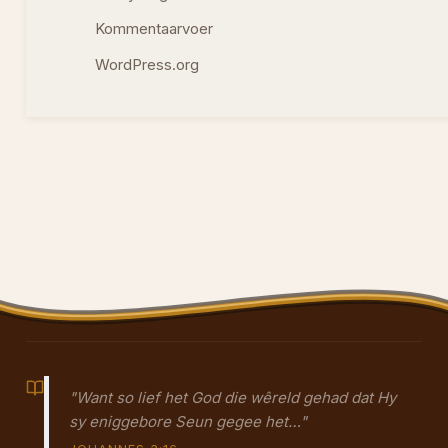
Kommentaarvoer
WordPress.org
"Want so lief het God die wêreld gehad dat Hy
sy eniggebore Seun gegee het…"