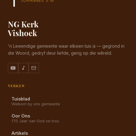
JOHANNES 3:16
NG Kerk
Vishoek
'n Lewendige gemeente waar elkeen tuis is — gegrond in
die Woord, gedryf deur liefde, gerig op die wêreld.
VERKEN
Tuisblad
Welkom by ons gemeente
Oor Ons
170 Jaar van God se trou
Artikels