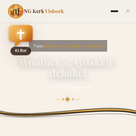
NG Kerk
Vishoek
Tuis
›
Woollies se tydskrif-debakel
Woollies se tydskrif-
debakel
2 April 2016
·
ngvishoek