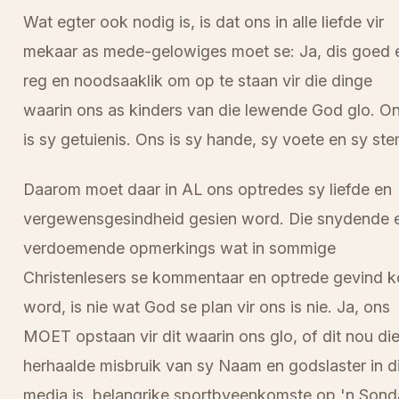
Wat egter ook nodig is, is dat ons in alle liefde vir
mekaar as mede-gelowiges moet se: Ja, dis goed 
reg en noodsaaklik om op te staan vir die dinge
waarin ons as kinders van die lewende God glo. O
is sy getuienis. Ons is sy hande, sy voete en sy ste
Daarom moet daar in AL ons optredes sy liefde en
vergewensgesindheid gesien word. Die snydende 
verdoemende opmerkings wat in sommige
Christenlesers se kommentaar en optrede gevind k
word, is nie wat God se plan vir ons is nie. Ja, ons
MOET opstaan vir dit waarin ons glo, of dit nou di
herhaalde misbruik van sy Naam en godslaster in d
media is, belangrike sportbyeenkomste op 'n Son