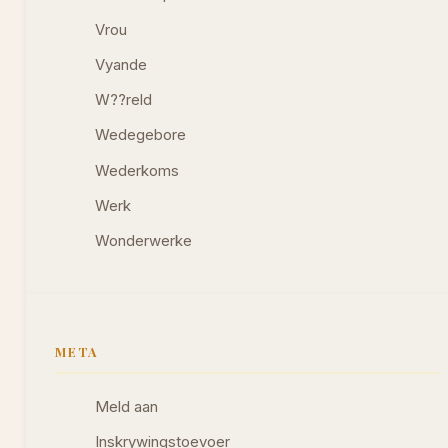
Vrou
Vyande
W??reld
Wedegebore
Wederkoms
Werk
Wonderwerke
META
Meld aan
Inskrywingstoevoer