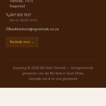
Vishoek, 7975
Kaapstad
087 822 1527
Ma–Vr 08:00–13:00
kerkkantoor@ngvishoek.co.za
Kontak ons →
Kopiereg © 2026 NG Kerk Vishoek — Geregistreerde
gemeente van die NG Kerk in Suid-Afrika.
Gemaak met
♥
vir ons gemeente