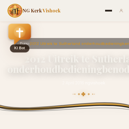
NG Kerk
Vishoek
Tuis
›
2012 Uitreik te Sutherland onderhoudbedieningbe
2012 Uitreik te Suther
onderhoudbedieningbenod
2 April 2016
·
ngvishoek