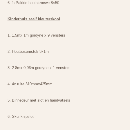
6. 'n Pakkie houtskroewe 8×50
Kinderhuis saal/ kleuterskool
1. 1.5mx 1m gordyne x 9 vensters
2. Houtbesemstok 9x1m
3. 2.8mx 0,96m gordyne x 1 vensters
4. 4x ruite 310mmx425mm
5. Binnedeur met slot en handvatsels
6. Skuifknipslot