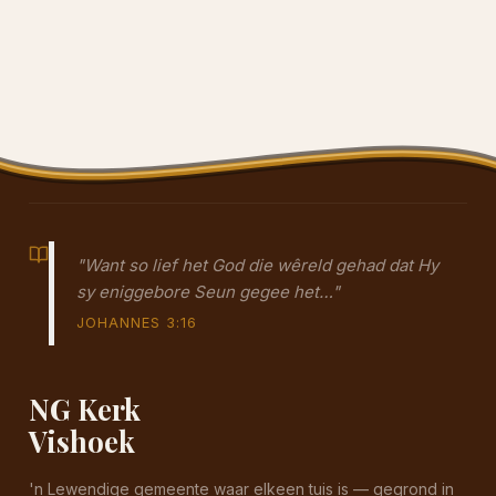
"Want so lief het God die wêreld gehad dat Hy
sy eniggebore Seun gegee het…"
JOHANNES 3:16
NG Kerk
Vishoek
'n Lewendige gemeente waar elkeen tuis is — gegrond in