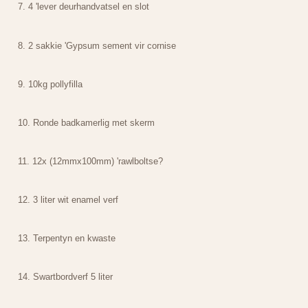
7. 4 'lever deurhandvatsel en slot
8. 2 sakkie 'Gypsum sement vir cornise
9. 10kg pollyfilla
10. Ronde badkamerlig met skerm
11. 12x (12mmx100mm) 'rawlboltse?
12. 3 liter wit enamel verf
13. Terpentyn en kwaste
14. Swartbordverf 5 liter