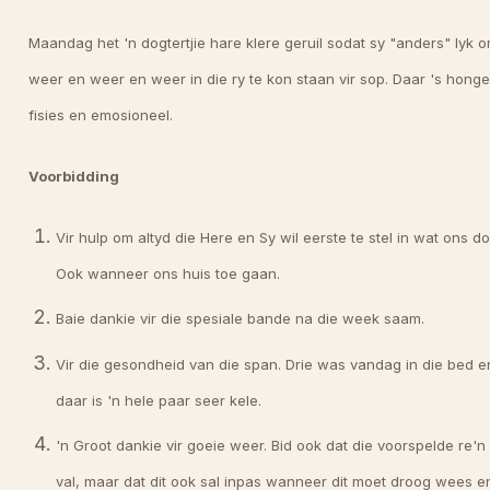
Maandag het 'n dogtertjie hare klere geruil sodat sy "anders" lyk 
weer en weer en weer in die ry te kon staan vir sop. Daar 's honge
fisies en emosioneel.
Voorbidding
Vir hulp om altyd die Here en Sy wil eerste te stel in wat ons d
Ook wanneer ons huis toe gaan.
Baie dankie vir die spesiale bande na die week saam.
Vir die gesondheid van die span. Drie was vandag in die bed e
daar is 'n hele paar seer kele.
'n Groot dankie vir goeie weer. Bid ook dat die voorspelde re'n 
val, maar dat dit ook sal inpas wanneer dit moet droog wees e