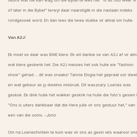
seuns wat nie kan wag om die Bybel te lees nie. "Is dit nou weer v
of later in die Bybel" terwyl daar naarstiglik in die naslaan indeks
rondgesoek word. En dan lees die twee stukke vir almal om hulle.
Van A2J:
Ek moet se daar was BAIE klere. Ek wil dankie se van A2J af vir alm
wat klere geskenk het. Die A2J meisies het ook hulle eie "fashion
show" gehad ... dit was snaaks! Tannie Elogia het gepraat oor dwe
en wat gebeur as jy dwelms misbruik. Dit was
scary
. Loeries was
geskok. Ek dink hulle het wakker geskrik na hulle die foto's gesien 
"Ons is uiters dankbaar dat die Here julle vir ons gestuur het," van
een van die ooms. -
Jono
Om na Loeriesfontein te kom was vir ons as gesin iets waaroor on