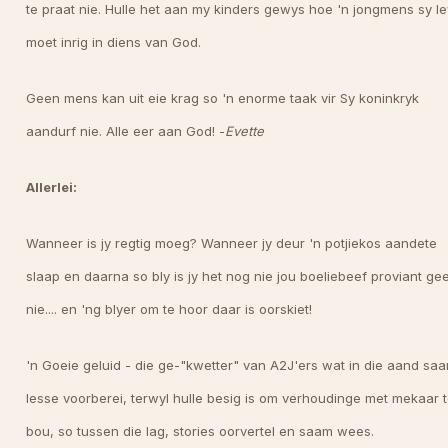
te praat nie. Hulle het aan my kinders gewys hoe 'n jongmens sy l
moet inrig in diens van God.
Geen mens kan uit eie krag so 'n enorme taak vir Sy koninkryk
aandurf nie. Alle eer aan God! -
Evette
Allerlei:
Wanneer is jy regtig moeg? Wanneer jy deur 'n potjiekos aandete
slaap en daarna so bly is jy het nog nie jou boeliebeef proviant ge
nie.... en 'ng blyer om te hoor daar is oorskiet!
'n Goeie geluid - die ge-"kwetter" van A2J'ers wat in die aand sa
lesse voorberei, terwyl hulle besig is om verhoudinge met mekaar 
bou, so tussen die lag, stories oorvertel en saam wees.