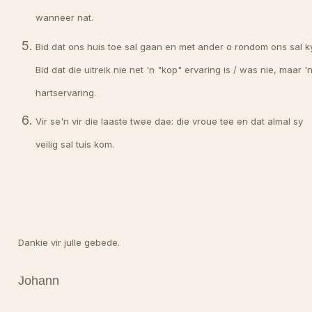
wanneer nat.
Bid dat ons huis toe sal gaan en met ander o rondom ons sal k
Bid dat die uitreik nie net 'n "kop" ervaring is / was nie, maar '
hartservaring.
Vir se'n vir die laaste twee dae: die vroue tee en dat almal sy
veilig sal tuis kom.
Dankie vir julle gebede.
Johann