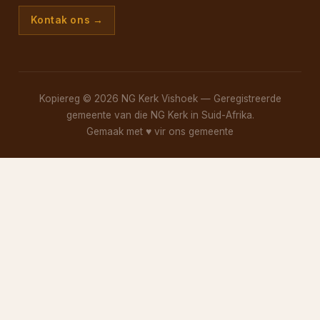
Kontak ons →
Kopiereg © 2026 NG Kerk Vishoek — Geregistreerde
gemeente van die NG Kerk in Suid-Afrika.
Gemaak met
♥
vir ons gemeente