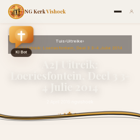
NG Kerk
Vishoek
Tuis
›
Uitreike
›
A2J Uitreik: Loeriesfontein, Deel 3 3-4 Julie 2014
A2J Uitreik:
Loeriesfontein, Deel 3 3-
4 Julie 2014
2 April 2016
·
ngvishoek