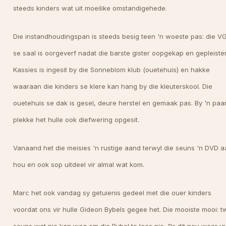
steeds kinders wat uit moeilike omstandigehede.
Die instandhoudingspan is steeds besig teen 'n woeste pas: die V
se saal is oorgeverf nadat die barste gister oopgekap en gepleister 
Kassies is ingesit by die Sonneblom klub (ouetehuis) en hakke
waaraan die kinders se klere kan hang by die kleuterskool. Die
ouetehuis se dak is gesel, deure herstel en gemaak pas. By 'n paa
plekke het hulle ook diefwering opgesit.
Vanaand het die meisies 'n rustige aand terwyl die seuns 'n DVD 
hou en ook sop uitdeel vir almal wat kom.
Marc het ook vandag sy getuienis gedeel met die ouer kinders
voordat ons vir hulle Gideon Bybels gegee het. Die mooiste mooi: 