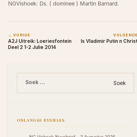
NGVishoek: Ds. ( dominee ) Martin Barnard.
← VORIGE
VOLGEND
A2J Uitreik: Loeriesfontein
Is Vladimir Putin n Chris
Deel 2 1-2 Julie 2014
Soek na:
ONLANGSE BYDRAES
NG Vishoek Nuusbrief - 3 Augustus 2026