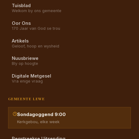
Tuisblad
Welkom by ons gemeente
Oor Ons
170 Jaar van God se trou
Artikels
Geloof, hoop en wysheid
Nuusbriewe
Bly op hoogte
Digitale Metgesel
Vra enige vraag
GEMEENTE LEWE
Sondagoggend 9:00
Kerkgebou, elke week
Regstreekse Uitsending