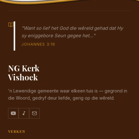
"Want so lief het God die wêreld gehad dat Hy
sy eniggebore Seun gegee het…"
JOHANNES 3:16
NG Kerk
Vishoek
'n Lewendige gemeente waar elkeen tuis is — gegrond in
die Woord, gedryf deur liefde, gerig op die wêreld.
VERKEN