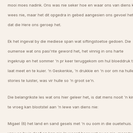
mooi moes nadink. Ons was nie seker hoe en waar ons van diens 
wees nie, maar het dit opgedra in gebed aangesien ons gevoel he
dat die Here ons geroep het.
Ek het ingeval by die mediese span wat siftingstoetse gedoen. Die
oumense wat ons pasi'nte geword het, het vinnig in ons harte
ingekruip en het sommer 'n pr keer teruggekom om hul bloeddruk t
laat meet en te kuier. 'n Geskenkie, 'n drukkie en 'n oor om na hull
stories te luister, was vir hulle so 'n groot se'n.
Die belangrikste les wat ons hier geleer het, is dat mens nooit 'n ki
te vroeg kan blootstel aan 'n lewe van diens nie:
Migael (6) het land en sand gesels met 'n ou oom in die ouetehuis.