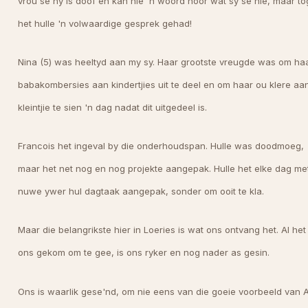
vrou se hy is doof en kan nie 'n woord hoor wat sy se nie, maar to
het hulle 'n volwaardige gesprek gehad!
Nina (5) was heeltyd aan my sy. Haar grootste vreugde was om ha
babakombersies aan kindertjies uit te deel en om haar ou klere aan
kleintjie te sien 'n dag nadat dit uitgedeel is.
Francois het ingeval by die onderhoudspan. Hulle was doodmoeg,
maar het net nog en nog projekte aangepak. Hulle het elke dag me
nuwe ywer hul dagtaak aangepak, sonder om ooit te kla.
Maar die belangrikste hier in Loeries is wat ons ontvang het. Al het
ons gekom om te gee, is ons ryker en nog nader as gesin.
Ons is waarlik gese'nd, om nie eens van die goeie voorbeeld van 