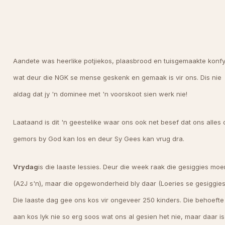
Aandete was heerlike potjiekos, plaasbrood en tuisgemaakte konfy
wat deur die NGK se mense geskenk en gemaak is vir ons. Dis nie
aldag dat jy 'n dominee met 'n voorskoot sien werk nie!
Laataand is dit 'n geestelike waar ons ook net besef dat ons alles 
gemors by God kan los en deur Sy Gees kan vrug dra.
Vrydag
is die laaste lessies. Deur die week raak die gesiggies moe
(A2J s'n), maar die opgewonderheid bly daar (Loeries se gesiggies
Die laaste dag gee ons kos vir ongeveer 250 kinders. Die behoefte
aan kos lyk nie so erg soos wat ons al gesien het nie, maar daar is