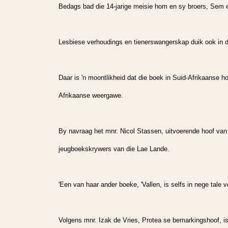
Bedags bad die 14-jarige meisie hom en sy broers, Sem e
Lesbiese verhoudings en tienerswangerskap duik ook in di
Daar is 'n moontlikheid dat die boek in Suid-Afrikaanse h
Afrikaanse weergawe.
By navraag het mnr. Nicol Stassen, uitvoerende hoof van
jeugboekskrywers van die Lae Lande.
'Een van haar ander boeke, 'Vallen, is selfs in nege tale 
Volgens mnr. Izak de Vries, Protea se bemarkingshoof, is 