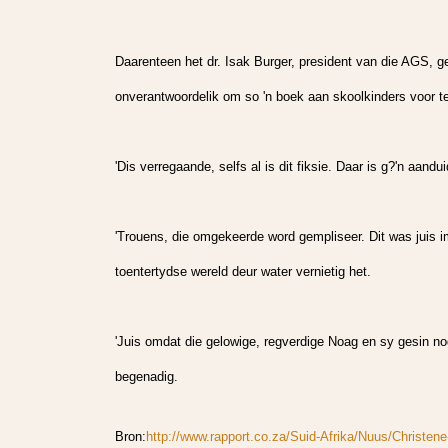
Daarenteen het dr. Isak Burger, president van die AGS, gek
onverantwoordelik om so 'n boek aan skoolkinders voor te
'Dis verregaande, selfs al is dit fiksie. Daar is g?'n aandu
'Trouens, die omgekeerde word gempliseer. Dit was juis i
toentertydse wereld deur water vernietig het.
'Juis omdat die gelowige, regverdige Noag en sy gesin n
begenadig.
Bron:
http://www.rapport.co.za/Suid-Afrika/Nuus/Christen