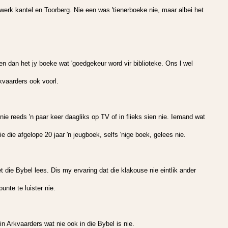
werk kantel en Toorberg. Nie een was 'tienerboeke nie, maar albei het
n dan het jy boeke wat 'goedgekeur word vir biblioteke. Ons l wel
vaarders ook voorl.
 nie reeds 'n paar keer daagliks op TV of in flieks sien nie. Iemand wat
 die afgelope 20 jaar 'n jeugboek, selfs 'nige boek, gelees nie.
t die Bybel lees. Dis my ervaring dat die klakouse nie eintlik ander
nte te luister nie.
n Arkvaarders wat nie ook in die Bybel is nie.