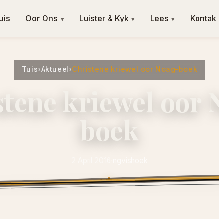
uis
Oor Ons
Luister & Kyk
Lees
Kontak
▾
▾
▾
Tuis
›
Aktueel
›
Christene kriewel oor Noag-boek
stene kriewel oor 
boek
2 April 2016
·
ngvishoek