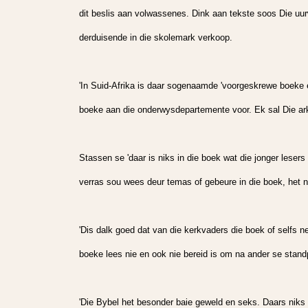
dit beslis aan volwassenes. Dink aan tekste soos Die uur
derduisende in die skolemark verkoop.
'In Suid-Afrika is daar sogenaamde 'voorgeskrewe boeke e
boeke aan die onderwysdepartemente voor. Ek sal Die ark
Stassen se 'daar is niks in die boek wat die jonger lesers
verras sou wees deur temas of gebeure in die boek, het nie
'Dis dalk goed dat van die kerkvaders die boek of selfs ne
boeke lees nie en ook nie bereid is om na ander se standpu
'Die Bybel het besonder baie geweld en seks. Daars niks i