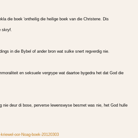
la die boek 'ontheilig die heilige boek van die Christene. Dis
 skryf.
idings in die Bybel of ander bron wat sulke snert regverdig nie.
mmoraliteit en seksuele vergrype wat daartoe bygedra het dat God die
og nie deur di bose, perverse lewenswyse besmet was nie, het God hulle
e-kriewel-oor-Noag-boek-20120303