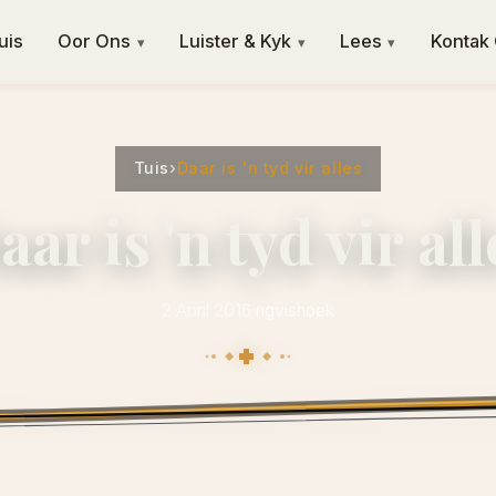
uis
Oor Ons
Luister & Kyk
Lees
Kontak
▾
▾
▾
Tuis
›
Daar is 'n tyd vir alles
aar is 'n tyd vir all
2 April 2016
·
ngvishoek