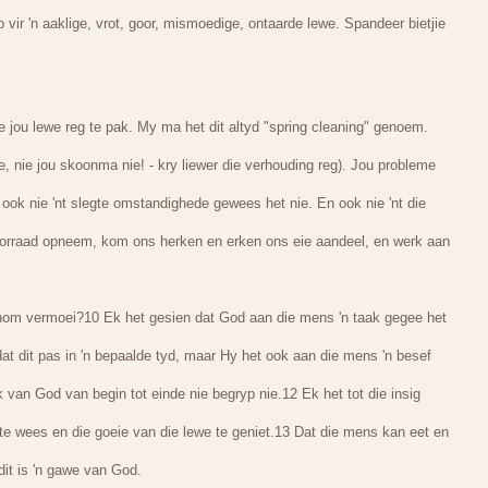
 vir 'n aaklige, vrot, goor, mismoedige, ontaarde lewe. Spandeer bietjie
tjie jou lewe reg te pak. My ma het dit altyd "spring cleaning" genoem.
e, nie jou skoonma nie! - kry liewer die verhouding reg). Jou probleme
ook nie 'nt slegte omstandighede gewees het nie. En ook nie 'nt die
voorraad opneem, kom ons herken en erken ons eie aandeel, en werk aan
hom vermoei?10 Ek het gesien dat God aan die mens 'n taak gegee het
 dit pas in 'n bepaalde tyd, maar Hy het ook aan die mens 'n besef
van God van begin tot einde nie begryp nie.12 Ek het tot die insig
 te wees en die goeie van die lewe te geniet.13 Dat die mens kan eet en
dit is 'n gawe van God.