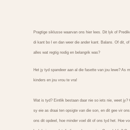
Pragtige siklusse waarvan ons hier lees. Dit lyk of Predi
di kant bo l en dan weer die ander kant. Balans. Of dit, o
alles wat regtig nodig en belangrik was?
Het jy tyd spandeer aan al die fasette van jou lewe? As m
kinders en jou vrou te vra!
Wat is tyd? Eintlik bestaan daar nie so iets nie, weet jy
sy eie as draai ten opsigte van die son, en dit gee vir o
ons dit opdeel, hoe minder voel dit of ons tyd het. Hoe voel