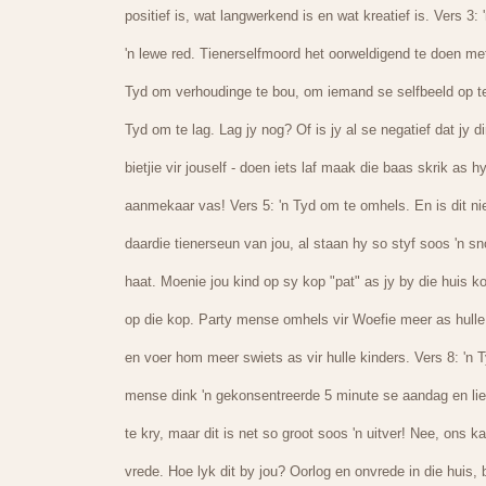
positief is, wat langwerkend is en wat kreatief is. Vers 3:
'n lewe red. Tienerselfmoord het oorweldigend te doen met
Tyd om verhoudinge te bou, om iemand se selfbeeld op te 
Tyd om te lag. Lag jy nog? Of is jy al se negatief dat jy 
bietjie vir jouself - doen iets laf maak die baas skrik as
aanmekaar vas! Vers 5: 'n Tyd om te omhels. En is dit nie 
daardie tienerseun van jou, al staan hy so styf soos 'n s
haat. Moenie jou kind op sy kop "pat" as jy by die huis 
op die kop. Party mense omhels vir Woefie meer as hulle
en voer hom meer swiets as vir hulle kinders. Vers 8: 'n T
mense dink 'n gekonsentreerde 5 minute se aandag en liefde
te kry, maar dit is net so groot soos 'n uitver! Nee, ons k
vrede. Hoe lyk dit by jou? Oorlog en onvrede in die huis, 