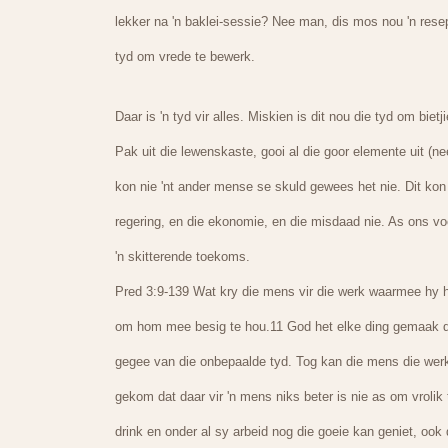
lekker na 'n baklei-sessie? Nee man, dis mos nou 'n resep
tyd om vrede te bewerk.
Daar is 'n tyd vir alles. Miskien is dit nou die tyd om bie
Pak uit die lewenskaste, gooi al die goor elemente uit (ne
kon nie 'nt ander mense se skuld gewees het nie. Dit kon 
regering, en die ekonomie, en die misdaad nie. As ons 
'n skitterende toekoms.
Pred 3:9-139 Wat kry die mens vir die werk waarmee hy 
om hom mee besig te hou.11 God het elke ding gemaak dat
gegee van die onbepaalde tyd. Tog kan die mens die werk 
gekom dat daar vir 'n mens niks beter is nie as om vrolik
drink en onder al sy arbeid nog die goeie kan geniet, ook 