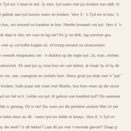
 'n Tyd om 'n lewe te red. Jy sien, tyd saam met jou kinders kan dalk 'nt
 gebrek aan tyd tussen ouers en kinders. Vers 3 : 'n Tyd om te bou. 'n
bou, om iemand se karakter te bou. Hierdie bouwerk vra tyd. Vers 4: 'n
dink daar is niks om voor te lag nie? As jy se dink, lag sommer gou
 hy met sy vol koffie koppie sit, of knoop iemand se skoenveters
vreeslik terapeuties nie - 'n drukkie op die regte tyd. Ja, man, omhels
noekerstok. Ek wed jou sy tone krul om van lekker, al maak hy of hy dit
kom nie, nee, soengroet en omhels hom. Mens groet jou brak met 'n "pat"
 kinders; hulle praat ook meer met Woefie, hou hom meer op die skoot
yd om lief te h. Liefde vra tyd. Al gehoor van kwaliteit-tyd? Dis wanneer
 is genoeg. Dit is nie! Dis soos om die perfekte stukkie fillet vir ete
an beter doen as dit - neem tyd om liefde te bewys. Vers 8: 'n Tyd vir
by die werk? Is dit lekker? Laat dit jou met 'n tevrede gevoel? Slaap jy