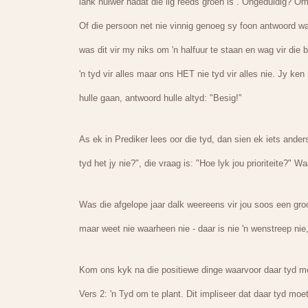
lank huiwer nadat die lig reeds groen is . Ongeduldig? 
Of die persoon net nie vinnig genoeg sy foon antwoord wan
was dit vir my niks om 'n halfuur te staan en wag vir die 
'n tyd vir alles maar ons HET nie tyd vir alles nie. Jy ken
hulle gaan, antwoord hulle altyd: "Besig!"
As ek in Prediker lees oor die tyd, dan sien ek iets anders
tyd het jy nie?", die vraag is: "Hoe lyk jou prioriteite?" 
Was die afgelope jaar dalk weereens vir jou soos een gro
maar weet nie waarheen nie - daar is nie 'n wenstreep nie, 
Kom ons kyk na die positiewe dinge waarvoor daar tyd m
Vers 2: 'n Tyd om te plant. Dit impliseer dat daar tyd mo