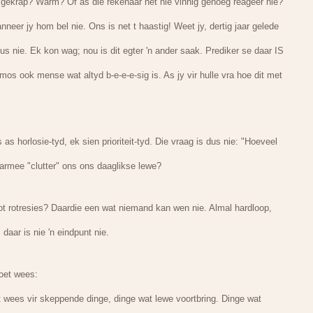
Omgekrap? Warm? Of as die rekenaar net nie vinnig genoeg reageer nie?
neer jy hom bel nie. Ons is net t haastig! Weet jy, dertig jaar gelede
bus nie. Ek kon wag; nou is dit egter 'n ander saak. Prediker se daar IS
 mos ook mense wat altyd b-e-e-e-sig is. As jy vir hulle vra hoe dit met
 as horlosie-tyd, ek sien prioriteit-tyd. Die vraag is dus nie: "Hoeveel
Waarmee "clutter" ons ons daaglikse lewe?
ot rotresies? Daardie een wat niemand kan wen nie. Almal hardloop,
daar is nie 'n eindpunt nie.
oet wees:
et wees vir skeppende dinge, dinge wat lewe voortbring. Dinge wat