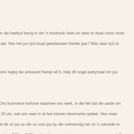
ker die heeltyd besig is om 'n muntstuk heen en weer te draai soms moet
f dat. Hoe het jou tyd-skaal gebalanseer hierdie jaar? Was daar tyd vir
ens regtig die antwoord hierop wil h, help dit nogal partymaal om jou
? Ons kosmiese horlosie waarmee ons werk, is die feit dat die aarde om
ns 24 ure, wat ons weer in al hoe kleiner inkremente opdeel. Hoe meer
 dit vir jou as die ou voor jou by die verkeerslig net vir 'n sekonde te