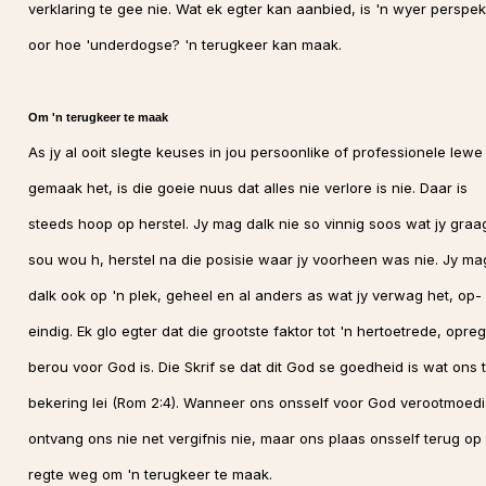
verklaring te gee nie. Wat ek egter kan aanbied, is 'n wyer perspek
oor hoe 'underdogse? 'n terugkeer kan maak.
Om 'n terugkeer te maak
As jy al ooit slegte keuses in jou persoonlike of professionele lewe
gemaak het, is die goeie nuus dat alles nie verlore is nie. Daar is
steeds hoop op herstel. Jy mag dalk nie so vinnig soos wat jy graa
sou wou h, herstel na die posisie waar jy voorheen was nie. Jy ma
dalk ook op 'n plek, geheel en al anders as wat jy verwag het, op-
eindig. Ek glo egter dat die grootste faktor tot 'n hertoetrede, opreg
berou voor God is. Die Skrif se dat dit God se goedheid is wat ons t
bekering lei (Rom 2:4). Wanneer ons onsself voor God verootmoedi
ontvang ons nie net vergifnis nie, maar ons plaas onsself terug op 
regte weg om 'n terugkeer te maak.