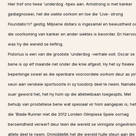
Hier tref ons twee 'underdog -tipes aan. Armstrong is met kanker
gediagnoseer, het die siekte oorkom en toe die 'Live- strong
Foundatio'n? gestig. Miljoene dollars is ingesamel en bewustheid o
die voorkoming van kanker en ander siektes is bevorder. En hiervo
was hy die wereld se liefling.
Pistorius is een van die grootste 'underdog -verhale ooit. Oscar se
bene is op elf maande net onder die knie afgesit. Hy het sy fisieke
beperkinge sowel as die openbare vooroordele oorkom deur as jo
seun aan verskeie sportsoorte in sy tuisdorp deel te neem. Namate
ouer geword het, het hy hom op die atletiekbaan toegespits. Met
behulp van prostetiese bene wat spesiaal vir hom aangepas is, het
die 'Blade Runner met die 2012 Londen Olimpiese Spele oornag
beroemdheid verwerf deur teen die wereld se vinnigste ongestre
atlete deel te neem. Onmiddellik het die wereld hulle steun aan die