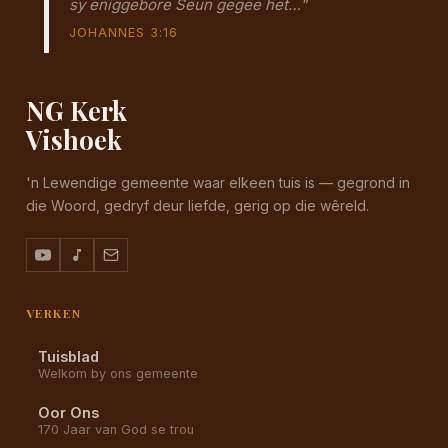
sy eniggebore Seun gegee het…"
JOHANNES 3:16
NG Kerk
Vishoek
'n Lewendige gemeente waar elkeen tuis is — gegrond in
die Woord, gedryf deur liefde, gerig op die wêreld.
VERKEN
Tuisblad
Welkom by ons gemeente
Oor Ons
170 Jaar van God se trou