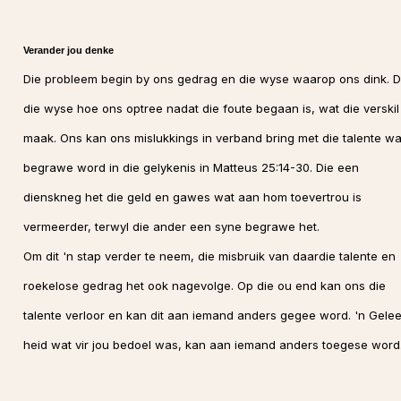
Verander jou denke
Die probleem begin by ons gedrag en die wyse waarop ons dink. Di
die wyse hoe ons optree nadat die foute begaan is, wat die verskil
maak. Ons kan ons mislukkings in verband bring met die talente wa
begrawe word in die gelykenis in Matteus 25:14-30. Die een
dienskneg het die geld en gawes wat aan hom toevertrou is
vermeerder, terwyl die ander een syne begrawe het.
Om dit 'n stap verder te neem, die misbruik van daardie talente en
roekelose gedrag het ook nagevolge. Op die ou end kan ons die
talente verloor en kan dit aan iemand anders gegee word. 'n Gelee
heid wat vir jou bedoel was, kan aan iemand anders toegese word