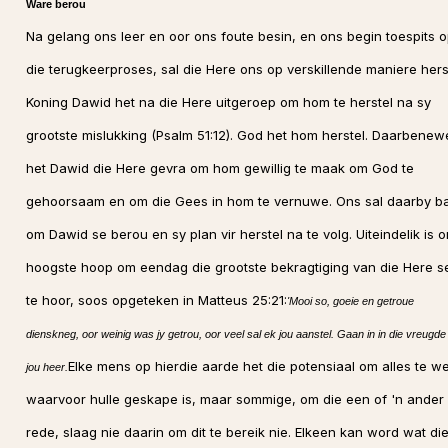
Ware berou
Na gelang ons leer en oor ons foute besin, en ons begin toespits 
die terugkeerproses, sal die Here ons op verskillende maniere herst
Koning Dawid het na die Here uitgeroep om hom te herstel na sy
grootste mislukking (Psalm 51:12). God het hom herstel. Daarbene
het Dawid die Here gevra om hom gewillig te maak om God te
gehoorsaam en om die Gees in hom te vernuwe. Ons sal daarby b
om Dawid se berou en sy plan vir herstel na te volg. Uiteindelik is 
hoogste hoop om eendag die grootste bekragtiging van die Here se
te hoor, soos opgeteken in Matteus 25:21:
'Mooi so, goeie en getroue
dienskneg, oor weinig was jy getrou, oor veel sal ek jou aanstel. Gaan in in die vreugde
Elke mens op hierdie aarde het die potensiaal om alles te w
jou heer.
waarvoor hulle geskape is, maar sommige, om die een of 'n ander
rede, slaag nie daarin om dit te bereik nie. Elkeen kan word wat di