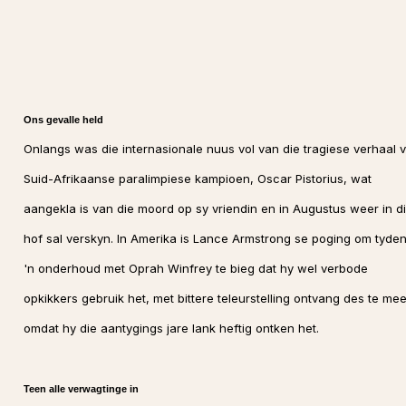
Ons gevalle held
Onlangs was die internasionale nuus vol van die tragiese verhaal 
Suid-Afrikaanse paralimpiese kampioen, Oscar Pistorius, wat
aangekla is van die moord op sy vriendin en in Augustus weer in d
hof sal verskyn. In Amerika is Lance Armstrong se poging om tyde
'n onderhoud met Oprah Winfrey te bieg dat hy wel verbode
opkikkers gebruik het, met bittere teleurstelling ontvang des te mee
omdat hy die aantygings jare lank heftig ontken het.
Teen alle verwagtinge in