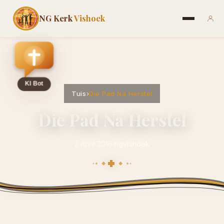
NG Kerk
Vishoek
Tuis
›
Die Pad Na Herstel
Die Pad Na Herstel
2 April 2016
·
ngvishoek