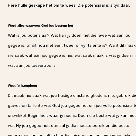
Here hulle geskape het om te wees. Die potensiaal is altyd daar.
Word alles waarvoor God jou bestem het
Wat is jou potensiaal? Wat kan jy doen met die lewe wat aan jou
gegee is, of dit nou met een, twee, of vyf talente is? Want dit maak
nie saak wat aan jou gegee is nie, wat saak maak is wat jy doen m
wat aan jou toevertrou is.
Wees 'n kampioen
Dit maak nie saak wat jou huidige omstandighede is nie, gebruik di
gawes en ta-lente wat God jou gegee het om jou volle potensiaal t
ontwikkel. Begin hier, waar jy nou is. Doen die beste wat jy kan met
wat Hy jou gegee het, dan sal jy die meeste bereik en die beste
weergawe van jouself in hierdie seisoen van jou lewe wees. My