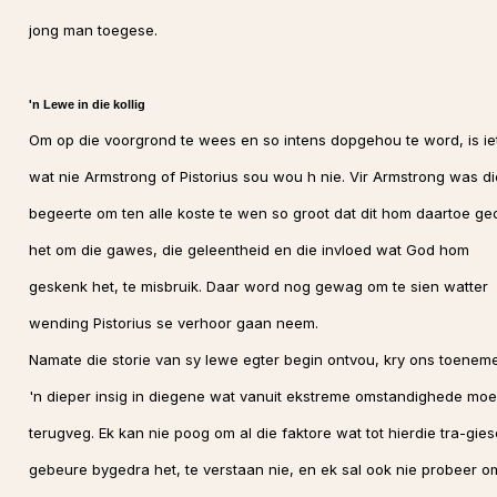
jong man toegese.
'n Lewe in die kollig
Om op die voorgrond te wees en so intens dopgehou te word, is ie
wat nie Armstrong of Pistorius sou wou h nie. Vir Armstrong was di
begeerte om ten alle koste te wen so groot dat dit hom daartoe ge
het om die gawes, die geleentheid en die invloed wat God hom
geskenk het, te misbruik. Daar word nog gewag om te sien watter
wending Pistorius se verhoor gaan neem.
Namate die storie van sy lewe egter begin ontvou, kry ons toenem
'n dieper insig in diegene wat vanuit ekstreme omstandighede moe
terugveg. Ek kan nie poog om al die faktore wat tot hierdie tra-gies
gebeure bygedra het, te verstaan nie, en ek sal ook nie probeer o