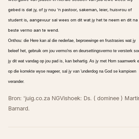
gebed is dat jy, of jy nou 'n pastoor, sakeman, leier, huisvrou of
student is, aangevuur sal wees om dit wat jy het te neem en dit na 
beste vermo aan te wend.
Onthou: die Here kan al die nederlae, beproewinge en frustrasies wat jy
beleef het, gebruik om jou vermo'ns en deursettingsvermo te versterk so
jy dit wat vandag op jou pad is, kan behartig. As jy met Hom saamwerk 
op die korrekte wyse reageer, sal jy van 'underdog na God se kampioen
verander.
Bron: 'juig.co.za NGVishoek: Ds. ( dominee ) Marti
Barnard.