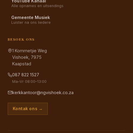
YouTube Kanaal
Alle opnames en uitsendings
Gemeente Musiek
Luister na ons liedere
BESOEK ONS
1 Kommetjie Weg
Vishoek, 7975
Kaapstad
087 822 1527
Ma–Vr 08:00–13:00
kerkkantoor@ngvishoek.co.za
Kontak ons →