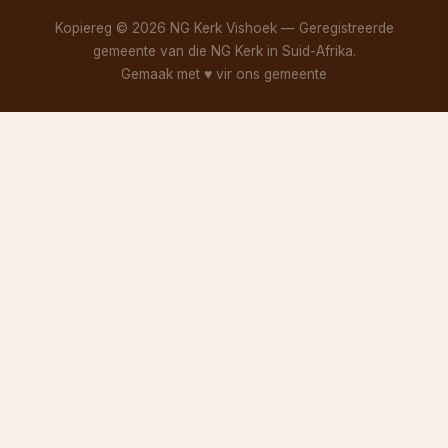
Kopiereg © 2026 NG Kerk Vishoek — Geregistreerde
gemeente van die NG Kerk in Suid-Afrika.
Gemaak met
♥
vir ons gemeente