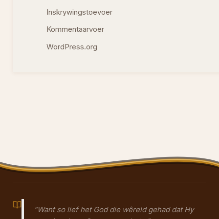
Inskrywingstoevoer
Kommentaarvoer
WordPress.org
"Want so lief het God die wêreld gehad dat Hy