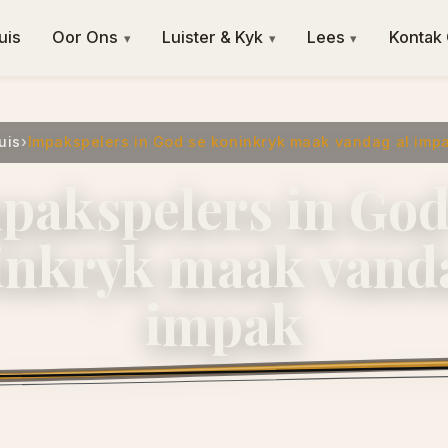
uis
Oor Ons
Luister & Kyk
Lees
Kontak
▾
▾
▾
uis
›
Impakspelers in God se koninkryk maak vandag al imp
pakspelers in God
inkryk maak vanda
impak
2 April 2016
·
ngvishoek