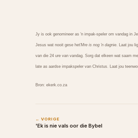
Jy is ook genomineer as 'n impak-speler om vandag in Je
Jesus wat nooit gese het
'Mre is nog 'n dag
nie. Laat jou l
van die 24 ure van vandag. Sorg dat elkeen wat saam met
late as aardse impakspeler van Christus. Laat jou teenwo
Bron: ekerk.co.za
← VORIGE
'Ek is nie vals oor die Bybel