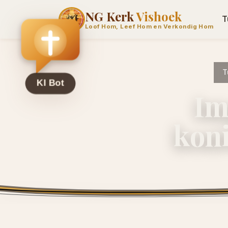
NG Kerk
Vishoek
T
Loof Hom, Leef Hom en Verkondig Hom
T
Im
kon