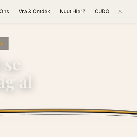
 Ons
Vra & Ontdek
Nuut Hier?
CUDO
ak
 se
g al