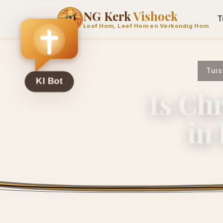
NG Kerk
Vishoek
T
Loof Hom, Leef Hom en Verkondig Hom
Tuis
Is Ch
in