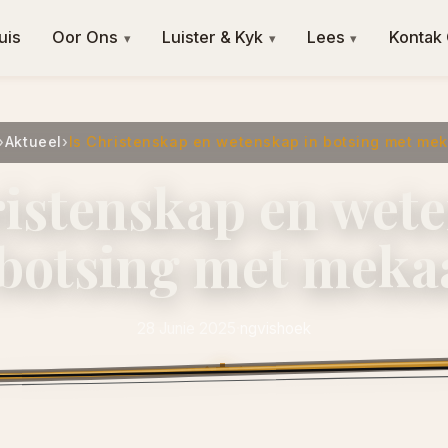
uis
Oor Ons
Luister & Kyk
Lees
Kontak
▾
▾
▾
›
Aktueel
›
Is Christenskap en wetenskap in botsing met me
ristenskap en wet
 botsing met meka
28 Junie 2025
·
ngvishoek