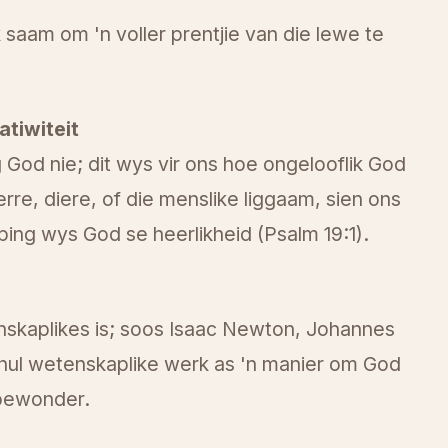
 saam om 'n voller prentjie van die lewe te
tiwiteit
God nie; dit wys vir ons hoe ongelooflik God
rre, diere, of die menslike liggaam, sien ons
ping wys God se heerlikheid (Psalm 19:1).
nskaplikes is; soos Isaac Newton, Johannes
en hul wetenskaplike werk as 'n manier om God
 bewonder.