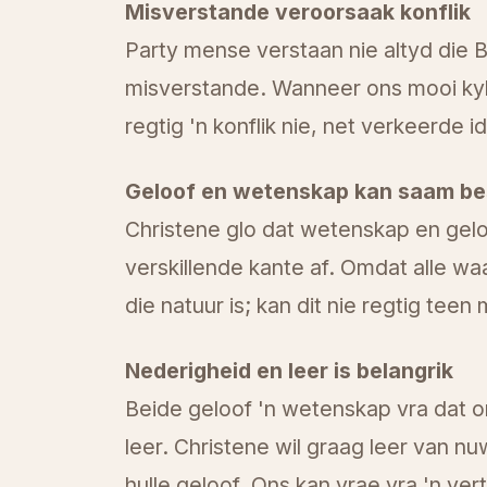
Misverstande veroorsaak konflik
Party mense verstaan nie altyd die By
misverstande. Wanneer ons mooi kyk 
regtig 'n konflik nie, net verkeerde
Geloof en wetenskap kan saam be
Christene glo dat wetenskap en gelo
verskillende kante af. Omdat alle waa
die natuur is; kan dit nie regtig tee
Nederigheid en leer is belangrik
Beide geloof 'n wetenskap vra dat
leer. Christene wil graag leer van 
hulle geloof. Ons kan vrae vra 'n ve