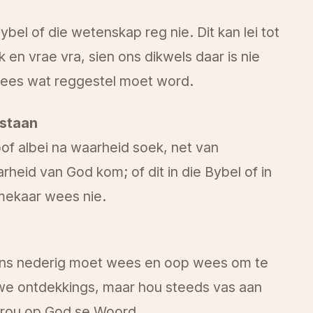
bel of die wetenskap reg nie. Dit kan lei tot
en vrae vra, sien ons dikwels daar is nie
 idees wat reggestel moet word.
staan
of albei na waarheid soek, net van
rheid van God kom; of dit in die Bybel of in
n mekaar wees nie.
 ons nederig moet wees en oop wees om te
nuwe ontdekkings, maar hou steeds vas aan
rtrou op God se Woord.