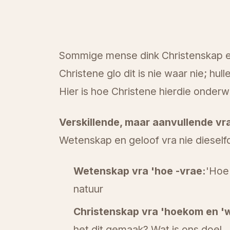
Sommige mense dink Christenskap e
Christene glo dit is nie waar nie; hu
Hier is hoe Christene hierdie onder
Verskillende, maar aanvullende vr
Wetenskap en geloof vra nie dieselfd
Wetenskap vra 'hoe -vrae:
'Hoe 
natuur
Christenskap vra 'hoekom en 'w
het dit gemaak? Wat is ons doel