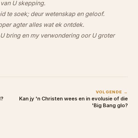
 van U skepping.
d te soek; deur wetenskap en geloof.
pper agter alles wat ek ontdek.
 U bring en my verwondering oor U groter
VOLGENDE →
d?
Kan jy 'n Christen wees en in evolusie of die
'Big Bang glo?