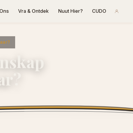
 Ons
Vra & Ontdek
Nuut Hier?
CUDO
kaar?
enskap
ar?