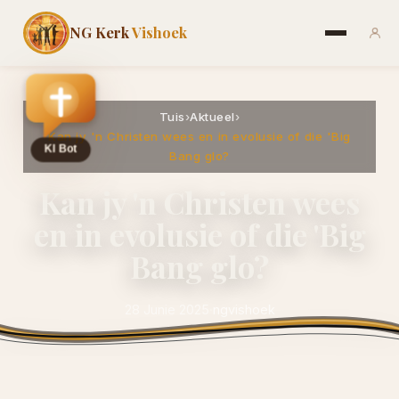
NG Kerk
Vishoek
Tuis
›
Aktueel
›
Kan jy 'n Christen wees en in evolusie of die 'Big
Bang glo?
Kan jy 'n Christen wees
en in evolusie of die 'Big
Bang glo?
28 Junie 2025
·
ngvishoek