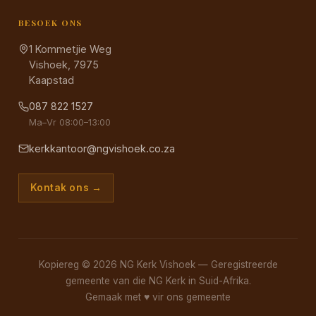
BESOEK ONS
1 Kommetjie Weg
Vishoek, 7975
Kaapstad
087 822 1527
Ma–Vr 08:00–13:00
kerkkantoor@ngvishoek.co.za
Kontak ons →
Kopiereg © 2026 NG Kerk Vishoek — Geregistreerde
gemeente van die NG Kerk in Suid-Afrika.
Gemaak met
♥
vir ons gemeente