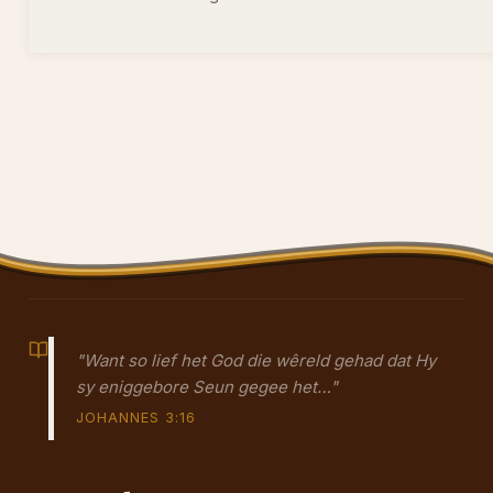
"Want so lief het God die wêreld gehad dat Hy
sy eniggebore Seun gegee het…"
JOHANNES 3:16