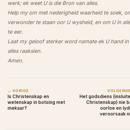
werk; ek weet U is die Bron van alles.
Help my om met nederigheid waarheid te soek, o
verwonder te staan oor U wysheid, en om U in all
te eer.
Laat my geloof sterker word namate ek U hand in
alles raaksien.
Amen.
← VORIGE
VOLGEND
Is Christenskap en
Het godsdiens (insluit
wetenskap in botsing met
Christenskap) nie b
mekaar?
oorloe en lyd
veroorsaak n