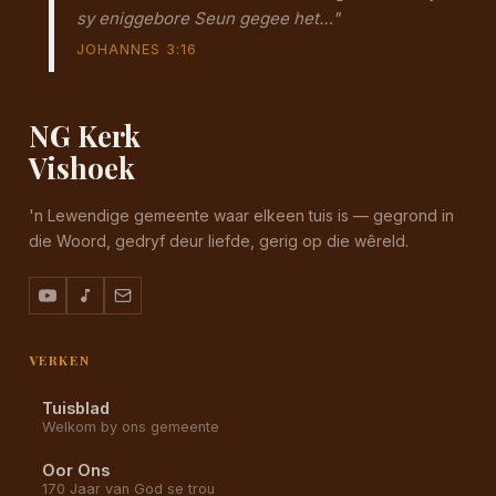
sy eniggebore Seun gegee het…"
JOHANNES 3:16
NG Kerk
Vishoek
'n Lewendige gemeente waar elkeen tuis is — gegrond in
die Woord, gedryf deur liefde, gerig op die wêreld.
VERKEN
Tuisblad
Welkom by ons gemeente
Oor Ons
170 Jaar van God se trou