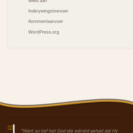
Meld aan
Inskrywingstoevoer
Kommentaarvoer
WordPress.org
"Want so lief het God die wêreld gehad dat Hy