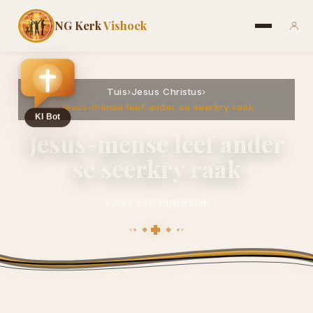
NG Kerk
Vishoek
Tuis
›
Jesus Christus
›
Jesus-mense leef ander se seerkry raak
Jesus-mense leef ander
se seerkry raak
2 April 2016
·
ngvishoek