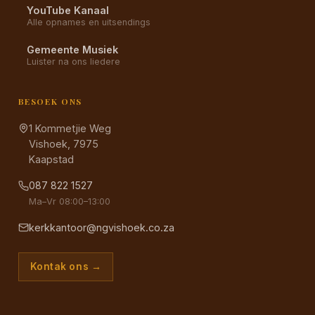
YouTube Kanaal
Alle opnames en uitsendings
Gemeente Musiek
Luister na ons liedere
BESOEK ONS
1 Kommetjie Weg
Vishoek, 7975
Kaapstad
087 822 1527
Ma–Vr 08:00–13:00
kerkkantoor@ngvishoek.co.za
Kontak ons →