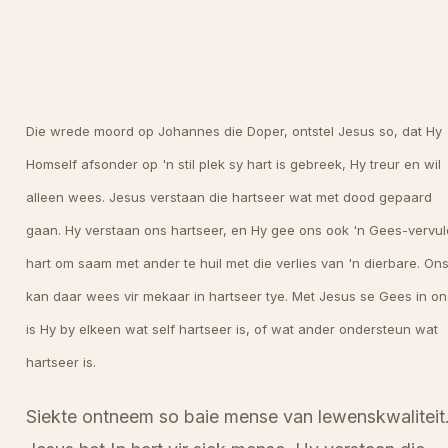
Die wrede moord op Johannes die Doper, ontstel Jesus so, dat Hy
Homself afsonder op 'n stil plek sy hart is gebreek, Hy treur en wil
alleen wees. Jesus verstaan die hartseer wat met dood gepaard
gaan. Hy verstaan ons hartseer, en Hy gee ons ook 'n Gees-vervu
hart om saam met ander te huil met die verlies van 'n dierbare. On
kan daar wees vir mekaar in hartseer tye. Met Jesus se Gees in on
is Hy by elkeen wat self hartseer is, of wat ander ondersteun wat
hartseer is.
Siekte ontneem so baie mense van lewenskwaliteit