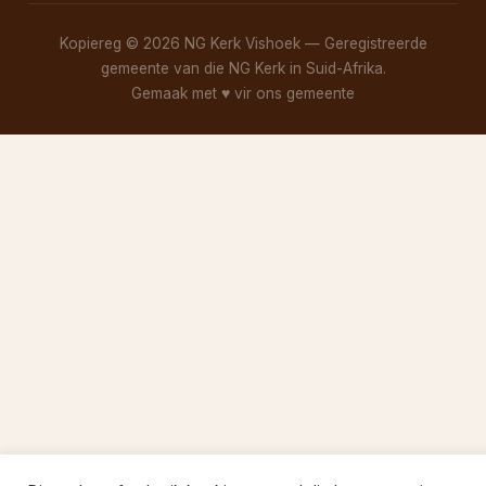
Kopiereg © 2026 NG Kerk Vishoek — Geregistreerde
gemeente van die NG Kerk in Suid-Afrika.
Gemaak met
♥
vir ons gemeente