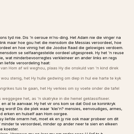
 ons tyd nie. Dis 'n oeroue m'ns-ding. Het Adam nie die vinger na
dink maar hoe gou het die mensdom die Messias veroordeel, hoe
ordeel en hoe vinnig het die Joodse Raad die gelowiges verdoem.
 mensdom se selfaangestelde oordeel uitgespreek. Hy het 'n reuse
ie, wat minderbevoorregtes verkleineer en ander links en regs
n liefde veroordeling haat:
 van Hom af wil weghou, plaas Hy die onskuld van 'n kind direk
 wou stenig, het Hy hulle gedwing om diep in hul eie harte te kyk
ikes tuis te gaan, het Hy verkies om sy voete onder die tafel
s weggegee het, as 'n skatryke in die hemel geklassifiseer.
n al te aanvaar. Hy het vir ons kom se dat God se koninkryk
g word! Dis die plek waar 'klei'n? mensies, eenvoudiges, armes,
id erken en hulself aan Hom oorgee.
 liefde omarm het, moet ek en jy nie ook maar probeer om dit
 minder te veroordeel, minder op ander neer te sien en elkeen
te koester.
Here. Vergewe my en leer my om ander soos U lief te h.