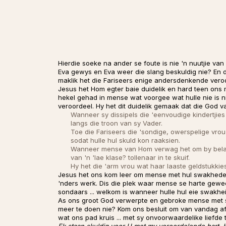
Hierdie soeke na ander se foute is nie 'n nuutjie van
Eva gewys en Eva weer die slang beskuldig nie? En 
maklik het die Fariseers enige andersdenkende vero
Jesus het Hom egter baie duidelik en hard teen ons
hekel gehad in mense wat voorgee wat hulle nie is n
veroordeel. Hy het dit duidelik gemaak dat die God va
Wanneer sy dissipels die 'eenvoudige kindertjies
langs die troon van sy Vader.
Toe die Fariseers die 'sondige, owerspelige vrou
sodat hulle hul skuld kon raaksien.
Wanneer mense van Hom verwag het om by belangr
van 'n 'lae klase? tollenaar in te skuif.
Hy het die 'arm vrou wat haar laaste geldstukkie
Jesus het ons kom leer om mense met hul swakhede e
'nders werk. Dis die plek waar mense se harte gewee
sondaars ... welkom is wanneer hulle hul eie swakhe
As ons groot God verwerpte en gebroke mense met sy
meer te doen nie? Kom ons besluit om van vandag af
wat ons pad kruis ... met sy onvoorwaardelike liefde 
Ek staan skuldig voor U met my veroordelende hart, 