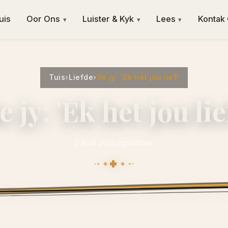
uis
Oor Ons
Luister & Kyk
Lees
Kontak
▾
▾
▾
Tuis
›
Liefde
›
Se jy: 'Ek het jou lief!
e jy: 'Ek het jou lie
2 April 2016
·
ngvishoek