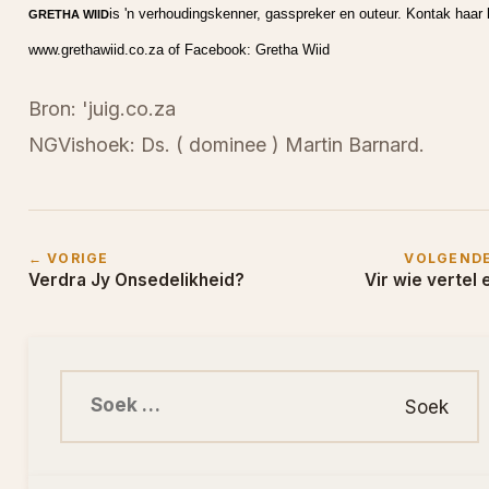
is 'n verhoudingskenner, gasspreker en outeur. Kontak haar 
GRETHA WIID
www.grethawiid.co.za of Facebook: Gretha Wiid
Bron: 'juig.co.za
NGVishoek: Ds. ( dominee ) Martin Barnard.
← VORIGE
VOLGEND
Verdra Jy Onsedelikheid?
Vir wie vertel 
Soek na: