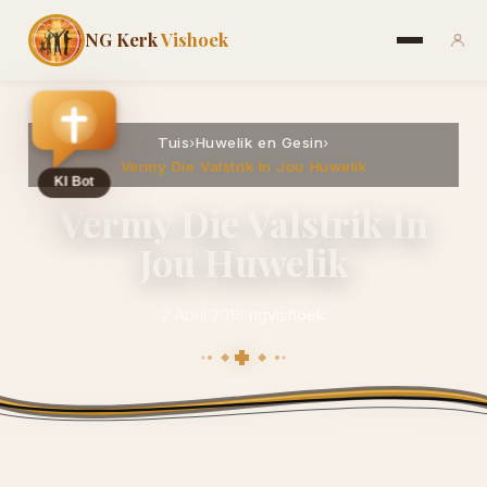
NG Kerk
Vishoek
Tuis
›
Huwelik en Gesin
›
Vermy Die Valstrik In Jou Huwelik
Vermy Die Valstrik In
Jou Huwelik
2 April 2016
·
ngvishoek