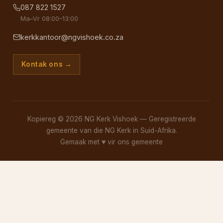
087 822 1527
Ma–Vr 08:00–13:00
kerkkantoor@ngvishoek.co.za
Kontak ons →
Kopiereg © 2026 NG Kerk Vishoek — Geregistreerde
gemeente van die NG Kerk in Suid-Afrika.
Gemaak met
♥
vir ons gemeente