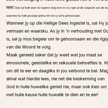
leer:
'Dan sal hulle weer tot nugtere insig kom en vry raak uit die vangstrik van die du
waarmee hy hulle gevange gehou het om sy wil te gehoorsaam.
Wanneer jy op die Heilige Gees ingestel is, sal Hy j
vermaan en waarsku. As jy in 'n verhouding met G
is, sal jy mos begeer om te gehoorsaam en die rigl
van die Woord te volg.
Maak gereeld seker dat jy weet wat jou maat se
emosionele, geestelike en seksuele behoeftes is. K
om dit te eer en daagliks in jou verbond te bel. Ma
almal wat hierdie lees, nie net die beskerming van
God in hulle huwelike geniet nie, maar ook kies om
met hulle keuse hulle huwelik te dien en te eer!