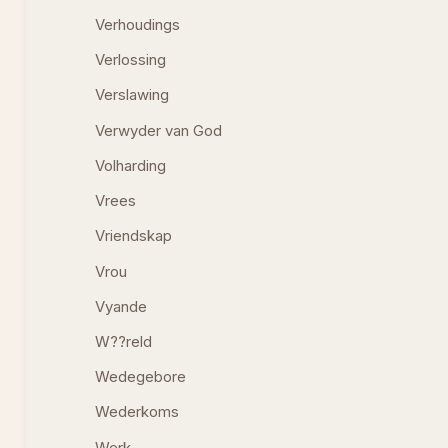
Verhoudings
Verlossing
Verslawing
Verwyder van God
Volharding
Vrees
Vriendskap
Vrou
Vyande
W??reld
Wedegebore
Wederkoms
Werk