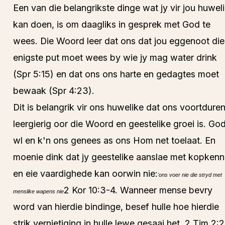
Een van die belangrikste dinge wat jy vir jou huwel
kan doen, is om daagliks in gesprek met God te
wees. Die Woord leer dat ons dat jou eggenoot die
enigste put moet wees by wie jy mag water drink
(Spr 5:15) en dat ons ons harte en gedagtes moet
bewaak (Spr 4:23).
Dit is belangrik vir ons huwelike dat ons voortdure
leergierig oor die Woord en geestelike groei is. Go
wl en k'n ons genees as ons Hom net toelaat. En
moenie dink dat jy geestelike aanslae met kopkenn
en eie vaardighede kan oorwin nie:
'ons voer nie die stryd met
2 Kor 10:3-4. Wanneer mense bevry
menslike wapens nie
word van hierdie bindinge, besef hulle hoe hierdie
strik vernietiging in hulle lewe gesaai het. 2 Tim 2: