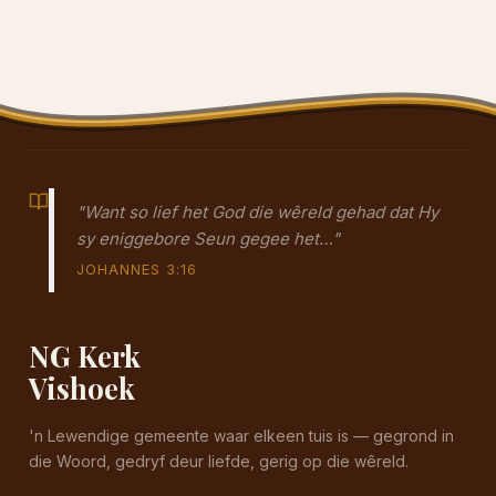
"Want so lief het God die wêreld gehad dat Hy
sy eniggebore Seun gegee het…"
JOHANNES 3:16
NG Kerk
Vishoek
'n Lewendige gemeente waar elkeen tuis is — gegrond in
die Woord, gedryf deur liefde, gerig op die wêreld.