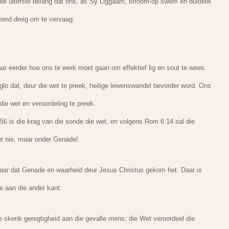
ie uiterste belang dat ons, as Sy Liggaam, stroom-op swem en duidelik
eerd dreig om te vervaag.
r eerder hoe ons te werk moet gaan om effektief lig en sout te wees.
glo dat, deur die wet te preek, heilige lewenswandel bevorder word. Ons
ie wet en veroordeling te preek.
:56 is die krag van die sonde die wet, en volgens Rom 6:14 sal die
et nie, maar onder Genade!
maar dat Genade en waarheid deur Jesus Christus gekom het. Daar is
e aan die ander kant:
 skenk geregtigheid aan die gevalle mens; die Wet veroordeel die