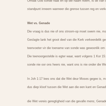
Omdat God sonde haat en op die naam noem, is dit van d
standpunt inneem wanneer die grense tussen reg en verk
Wet vs. Genade
Die vraag is dus nie of ons stroom-op moet swem nie, maa
Geslagte lank het groot deel van die Kerk verkeerdelik ge
teenvoeter vir die toename van sonde was gewoonlik om d
Die teenoorgestelde is egter waar, want volgens 1 Kor 15
sonde nie oor ons heers nie, want ons is nie onder die W
In Joh 1:17 lees ons dat die Wet deur Moses gegee is, 
dus diep kloof tussen die Wet aan die een kant en Genad
die Wet vereis geregtigheid van die gevalle mens; Genade