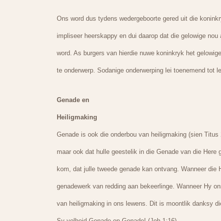
Ons word dus tydens wedergeboorte gered uit die koninkr
impliseer heerskappy en dui daarop dat die gelowige nou 
word. As burgers van hierdie nuwe koninkryk het gelowige
te onderwerp. Sodanige onderwerping lei toenemend tot l
Genade en
Heiligmaking
Genade is ook die onderbou van heiligmaking (sien Titus 2
maar ook dat hulle geestelik in die Genade van die Here gr
kom, dat julle tweede genade kan ontvang. Wanneer die 
genadewerk van redding aan bekeerlinge. Wanneer Hy ons
van heiligmaking in ons lewens. Dit is moontlik danksy d
Sy volheid Genade op Genade! (Joh 1:16).