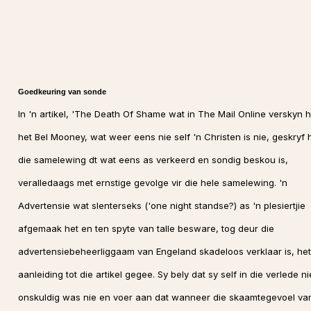
Goedkeuring van sonde
In 'n artikel, 'The Death Of Shame wat in The Mail Online verskyn h
het Bel Mooney, wat weer eens nie self 'n Christen is nie, geskryf 
die samelewing dt wat eens as verkeerd en sondig beskou is,
veralledaags met ernstige gevolge vir die hele samelewing. 'n
Advertensie wat slenterseks ('one night standse?) as 'n plesiertjie
afgemaak het en ten spyte van talle besware, tog deur die
advertensiebeheerliggaam van Engeland skadeloos verklaar is, het
aanleiding tot die artikel gegee. Sy bely dat sy self in die verlede ni
onskuldig was nie en voer aan dat wanneer die skaamtegevoel van