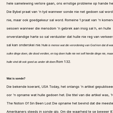
hele samelewing verlore gaan, ons ernstige probleme op hande he
Die Bybel praat van 'n tyd wanneer sonde nie net gedoen sal word
nie, maar ook goedgekeur sal word. Romeine 1 praat van 'n kome
seisoen wanneer die mensdom 'n gebrek aan insig sal h, en hulle
onverstandige harte so sal verduister dat hulle nie reg van verkeer
sal kan onderskei nie.
'Hulle is mense wat die verordening van God ken dat di wa
sulke dinge doen, die dood verdien, en tog doen hulle nie net self hierdie dinge nie, maa
Rom 1:32.
hulle vind dit ook goed as ander dit doen.
Wat is sonde?
Die bekende koerant, USA Today, het onlangs 'n artikel gepublisee
oor 'n opname wat hulle gedoen het. Die titel van die artikel was, '
The Notion Of Sin Been Lost Die opname het bevind dat die meest
Amerikaners steeds in sonde glo. Om die waarheid te se beweer 