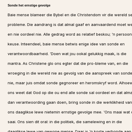
Sonde het ernstige gevolge
Baie mense blameer die Bybel en die Christendom vir die wereld s
probleme. Die aandrang is dat almal gaaf en aanvaardend moet w
en nie oordeel nie. Alle gedrag word as relatief beskou; 'n persoon
keuse. Inteendeel, baie mense betwis enige idee van sonde en
verantwoordbaarheid. 'Doen wat jou ookal gelukkig maak, is die
mantra. As Christene glo ons egter dat die pro-bleme van, en die
wroeging in die wereld nie as gevolg van die aanspreek van sonde
nie, maar juis omdat sonde gegnoreer en heromskryf word. Alhoe
ons weet dat God op die ou end alle sonde sal oordeel en dat alma
dan verantwoording gaan doen, bring sonde in die werklikheid van
ons daaglikse lewe nietemin ernstige gevolge mee. 'Ons maai wat 
saai. Ons sien dit oral: in die politiek, die samelewing en in die
daaglikse lewe van gewone mense. Daar is 'n koste verbonde aan