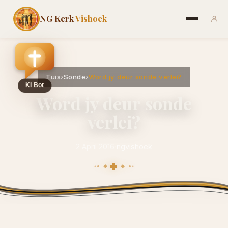
NG Kerk
Vishoek
Tuis
›
Sonde
›
Word jy deur sonde verlei?
Word jy deur sonde
verlei?
2 April 2016
·
ngvishoek