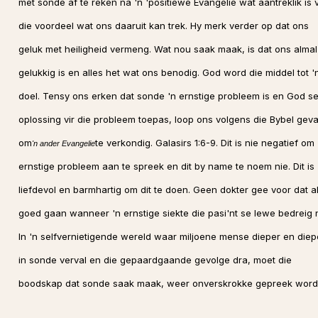
met sonde af te reken na 'n 'positiewe Evangelie wat aantreklik is v
die voordeel wat ons daaruit kan trek. Hy merk verder op dat ons
geluk met heiligheid vermeng. Wat nou saak maak, is dat ons almal
gelukkig is en alles het wat ons benodig. God word die middel tot '
doel. Tensy ons erken dat sonde 'n ernstige probleem is en God s
oplossing vir die probleem toepas, loop ons volgens die Bybel gev
om
te verkondig. Galasirs 1:6-9. Dit is nie negatief om 
'n ander Evangelie
ernstige probleem aan te spreek en dit by name te noem nie. Dit is
liefdevol en barmhartig om dit te doen. Geen dokter gee voor dat al
goed gaan wanneer 'n ernstige siekte die pasi'nt se lewe bedreig n
In 'n selfvernietigende wereld waar miljoene mense dieper en diep
in sonde verval en die gepaardgaande gevolge dra, moet die
boodskap dat sonde saak maak, weer onverskrokke gepreek word