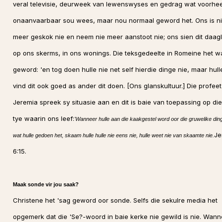
veral televisie, deurweek van lewenswyses en gedrag wat voorhe
onaanvaarbaar sou wees, maar nou normaal geword het. Ons is n
meer geskok nie en neem nie meer aanstoot nie; ons sien dit daagl
op ons skerms, in ons wonings. Die teksgedeelte in Romeine het w
geword: 'en tog doen hulle nie net self hierdie dinge nie, maar hull
vind dit ook goed as ander dit doen. [Ons glanskultuur.] Die profeet
Jeremia spreek sy situasie aan en dit is baie van toepassing op die
tye waarin ons leef:
'Wanneer hulle aan die kaakgestel word oor die gruwelike din
Je
wat hulle gedoen het, skaam hulle hulle nie eens nie, hulle weet nie van skaamte nie.
6:15.
Maak sonde vir jou saak?
Christene het 'sag geword oor sonde. Selfs die sekulre media het
opgemerk dat die 'Se?-woord in baie kerke nie gewild is nie. Wann