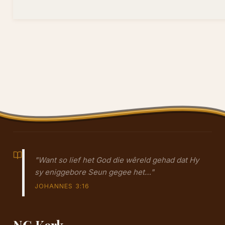
"Want so lief het God die wêreld gehad dat Hy
sy eniggebore Seun gegee het…"
JOHANNES 3:16
NG Kerk