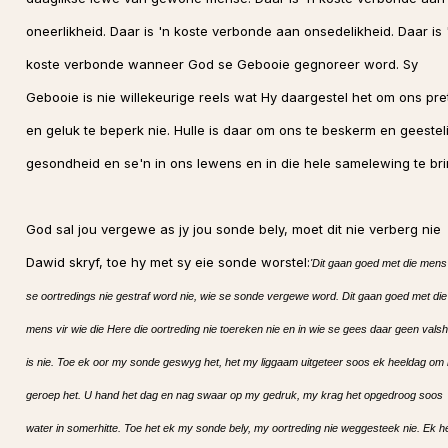
oneerlikheid. Daar is 'n koste verbonde aan onsedelikheid. Daar is 
koste verbonde wanneer God se Gebooie gegnoreer word. Sy
Gebooie is nie willekeurige reels wat Hy daargestel het om ons pre
en geluk te beperk nie. Hulle is daar om ons te beskerm en geestel
gesondheid en se'n in ons lewens en in die hele samelewing te br
God sal jou vergewe as jy jou sonde bely, moet dit nie verberg nie
Dawid skryf, toe hy met sy eie sonde worstel:
'Dit gaan goed met die mens
se oortredings nie gestraf word nie, wie se sonde vergewe word. Dit gaan goed met die
mens vir wie die Here die oortreding nie toereken nie en in wie se gees daar geen valsh
is nie. Toe ek oor my sonde geswyg het, het my liggaam uitgeteer soos ek heeldag om 
geroep het. U hand het dag en nag swaar op my gedruk, my krag het opgedroog soos
water in somerhitte. Toe het ek my sonde bely, my oortreding nie weggesteek nie. Ek h