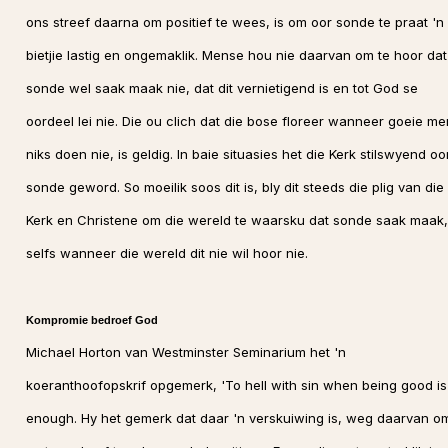
ons streef daarna om positief te wees, is om oor sonde te praat 'n
bietjie lastig en ongemaklik. Mense hou nie daarvan om te hoor dat
sonde wel saak maak nie, dat dit vernietigend is en tot God se
oordeel lei nie. Die ou clich dat die bose floreer wanneer goeie m
niks doen nie, is geldig. In baie situasies het die Kerk stilswyend oo
sonde geword. So moeilik soos dit is, bly dit steeds die plig van die
Kerk en Christene om die wereld te waarsku dat sonde saak maak,
selfs wanneer die wereld dit nie wil hoor nie.
Kompromie bedroef God
Michael Horton van Westminster Seminarium het 'n
koeranthoofopskrif opgemerk, 'To hell with sin when being good is
enough. Hy het gemerk dat daar 'n verskuiwing is, weg daarvan o