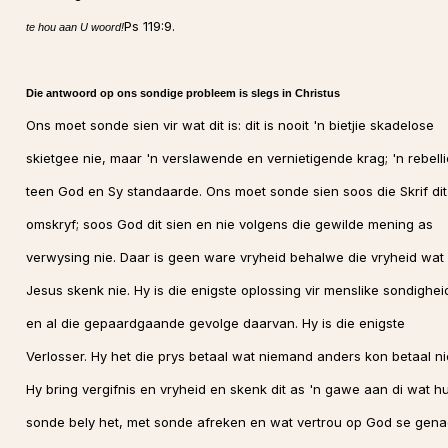
Ps 119:9.
te hou aan U woord!
Die antwoord op ons sondige probleem is slegs in Christus
Ons moet sonde sien vir wat dit is: dit is nooit 'n bietjie skadelose
skietgee nie, maar 'n verslawende en vernietigende krag; 'n rebelli
teen God en Sy standaarde. Ons moet sonde sien soos die Skrif dit
omskryf; soos God dit sien en nie volgens die gewilde mening as
verwysing nie. Daar is geen ware vryheid behalwe die vryheid wat
Jesus skenk nie. Hy is die enigste oplossing vir menslike sondighei
en al die gepaardgaande gevolge daarvan. Hy is die enigste
Verlosser. Hy het die prys betaal wat niemand anders kon betaal ni
Hy bring vergifnis en vryheid en skenk dit as 'n gawe aan di wat hu
sonde bely het, met sonde afreken en wat vertrou op God se gen