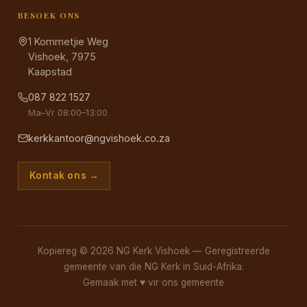
BESOEK ONS
1 Kommetjie Weg
Vishoek, 7975
Kaapstad
087 822 1527
Ma–Vr 08:00–13:00
kerkkantoor@ngvishoek.co.za
Kontak ons →
Kopiereg © 2026 NG Kerk Vishoek — Geregistreerde
gemeente van die NG Kerk in Suid-Afrika.
Gemaak met
♥
vir ons gemeente