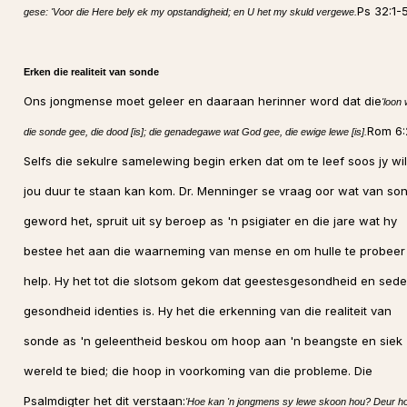
Ps 32:1-5
gese: 'Voor die Here bely ek my opstandigheid; en U het my skuld vergewe.
Erken die realiteit van sonde
Ons jongmense moet geleer en daaraan herinner word dat die
'loon 
Rom 6:
die sonde gee, die dood [is]; die genadegawe wat God gee, die ewige lewe [is].
Selfs die sekulre samelewing begin erken dat om te leef soos jy wil
jou duur te staan kan kom. Dr. Menninger se vraag oor wat van so
geword het, spruit uit sy beroep as 'n psigiater en die jare wat hy
bestee het aan die waarneming van mense en om hulle te probeer
help. Hy het tot die slotsom gekom dat geestesgesondheid en sede
gesondheid identies is. Hy het die erkenning van die realiteit van
sonde as 'n geleentheid beskou om hoop aan 'n beangste en siek
wereld te bied; die hoop in voorkoming van die probleme. Die
Psalmdigter het dit verstaan:
'Hoe kan 'n jongmens sy lewe skoon hou? Deur h