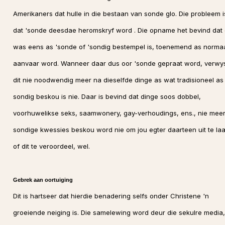
Amerikaners dat hulle in die bestaan van sonde glo. Die probleem i
dat 'sonde deesdae heromskryf word . Die opname het bevind dat 
was eens as 'sonde of 'sondig bestempel is, toenemend as norma
aanvaar word. Wanneer daar dus oor 'sonde gepraat word, verwy
dit nie noodwendig meer na dieselfde dinge as wat tradisioneel as
sondig beskou is nie. Daar is bevind dat dinge soos dobbel,
voorhuwelikse seks, saamwonery, gay-verhoudings, ens., nie meer
sondige kwessies beskou word nie om jou egter daarteen uit te laa
of dit te veroordeel, wel.
Gebrek aan oortuiging
Dit is hartseer dat hierdie benadering selfs onder Christene 'n
groeiende neiging is. Die samelewing word deur die sekulre media,