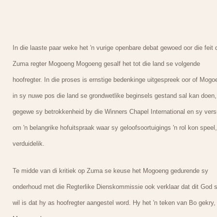
In die laaste paar weke het 'n vurige openbare debat gewoed oor die feit 
Zuma regter Mogoeng Mogoeng gesalf het tot die land se volgende
hoofregter. In die proses is ernstige bedenkinge uitgespreek oor of Mogo
in sy nuwe pos die land se grondwetlike beginsels gestand sal kan doen,
gegewe sy betrokkenheid by die Winners Chapel International en sy ver
om 'n belangrike hofuitspraak waar sy geloofsoortuigings 'n rol kon speel,
verduidelik.
Te midde van di kritiek op Zuma se keuse het Mogoeng gedurende sy
onderhoud met die Regterlike Dienskommissie ook verklaar dat dit God 
wil is dat hy as hoofregter aangestel word. Hy het 'n teken van Bo gekry,