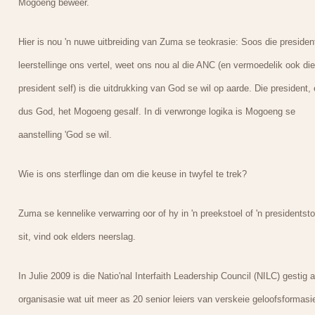
Mogoeng beweer.
Hier is nou 'n nuwe uitbreiding van Zuma se teokrasie: Soos die presiden
leerstellinge ons vertel, weet ons nou al die ANC (en vermoedelik ook die
president self) is die uitdrukking van God se wil op aarde. Die president,
dus God, het Mogoeng gesalf. In di verwronge logika is Mogoeng se
aanstelling 'God se wil.
Wie is ons sterflinge dan om die keuse in twyfel te trek?
Zuma se kennelike verwarring oor of hy in 'n preekstoel of 'n presidentsto
sit, vind ook elders neerslag.
In Julie 2009 is die Natio'nal Interfaith Leadership Council (NILC) gestig a
organisasie wat uit meer as 20 senior leiers van verskeie geloofsformasi