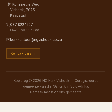
1 Kommetjie Weg
Vishoek, 7975
Kaapstad
087 822 1527
Ma–Vr 08:00–13:00
kerkkantoor@ngvishoek.co.za
Kontak ons →
Kopiereg © 2026 NG Kerk Vishoek — Geregistreerde
gemeente van die NG Kerk in Suid-Afrika.
Gemaak met
♥
vir ons gemeente