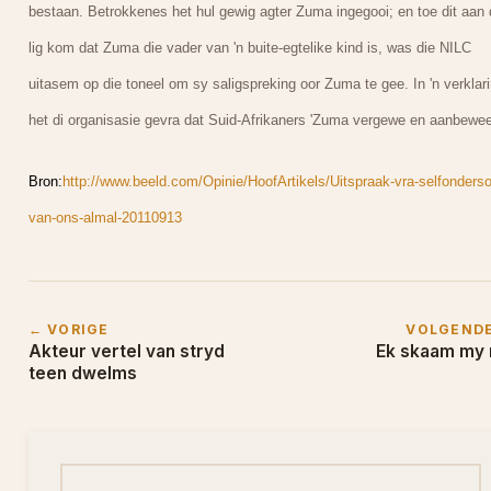
bestaan. Betrokkenes het hul gewig agter Zuma ingegooi; en toe dit aan 
lig kom dat Zuma die vader van 'n buite-egtelike kind is, was die NILC
uitasem op die toneel om sy saligspreking oor Zuma te gee. In 'n verklar
het di organisasie gevra dat Suid-Afrikaners 'Zuma vergewe en aanbewe
Bron:
http://www.beeld.com/Opinie/HoofArtikels/Uitspraak-vra-selfonders
van-ons-almal-20110913
← VORIGE
VOLGEND
Akteur vertel van stryd
Ek skaam my 
teen dwelms
Soek na: