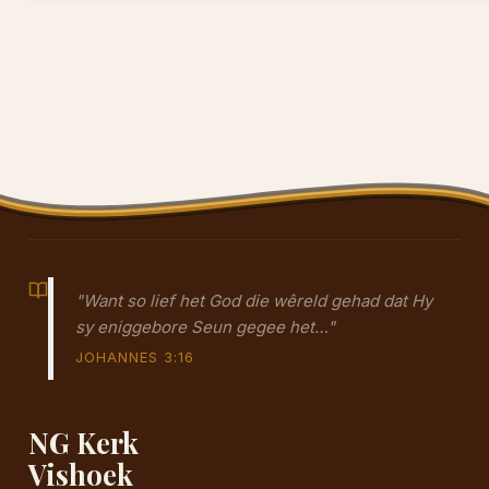
"Want so lief het God die wêreld gehad dat Hy
sy eniggebore Seun gegee het…"
JOHANNES 3:16
NG Kerk
Vishoek