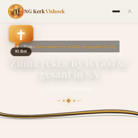
NG Kerk
Vishoek
Tuis
›
Zuma reken hy is God se gesant in SA
Zuma reken hy is God se
gesant in SA
2 April 2016
·
ngvishoek