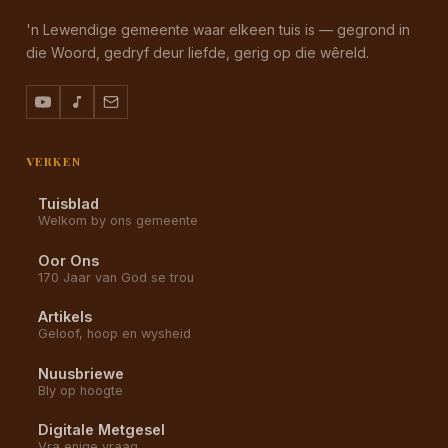
'n Lewendige gemeente waar elkeen tuis is — gegrond in
die Woord, gedryf deur liefde, gerig op die wêreld.
VERKEN
Tuisblad
Welkom by ons gemeente
Oor Ons
170 Jaar van God se trou
Artikels
Geloof, hoop en wysheid
Nuusbriewe
Bly op hoogte
Digitale Metgesel
Vra enige vraag