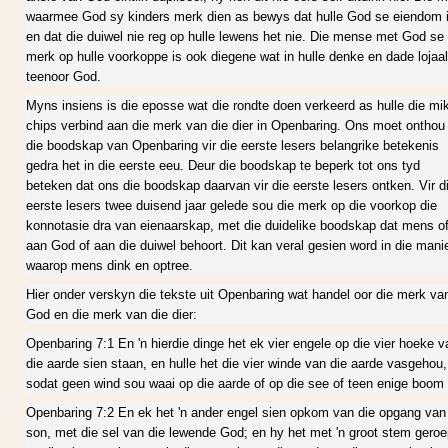
waarmee God sy kinders merk dien as bewys dat hulle God se eiendom 
en dat die duiwel nie reg op hulle lewens het nie. Die mense met God se
merk op hulle voorkoppe is ook diegene wat in hulle denke en dade lojaal
teenoor God.
Myns insiens is die eposse wat die rondte doen verkeerd as hulle die mik
chips verbind aan die merk van die dier in Openbaring. Ons moet onthou
die boodskap van Openbaring vir die eerste lesers belangrike betekenis
gedra het in die eerste eeu. Deur die boodskap te beperk tot ons tyd
beteken dat ons die boodskap daarvan vir die eerste lesers ontken. Vir d
eerste lesers twee duisend jaar gelede sou die merk op die voorkop die
konnotasie dra van eienaarskap, met die duidelike boodskap dat mens o
aan God of aan die duiwel behoort. Dit kan veral gesien word in die mani
waarop mens dink en optree.
Hier onder verskyn die tekste uit Openbaring wat handel oor die merk va
God en die merk van die dier:
Openbaring 7:1 En 'n hierdie dinge het ek vier engele op die vier hoeke v
die aarde sien staan, en hulle het die vier winde van die aarde vasgehou,
sodat geen wind sou waai op die aarde of op die see of teen enige boom 
Openbaring 7:2 En ek het 'n ander engel sien opkom van die opgang van
son, met die sel van die lewende God; en hy het met 'n groot stem geroe