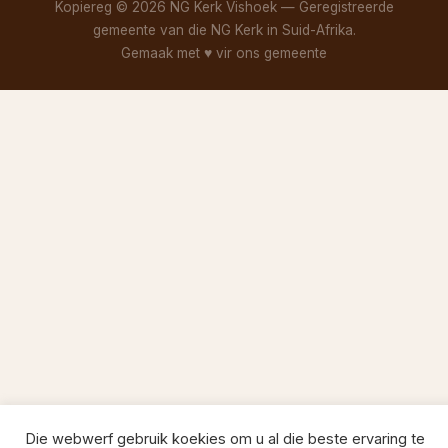
Kopiereg © 2026 NG Kerk Vishoek — Geregistreerde
gemeente van die NG Kerk in Suid-Afrika.
Gemaak met
♥
vir ons gemeente
Die webwerf gebruik koekies om u al die beste ervaring te