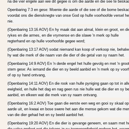
na die vier engele aan wie dit gegee is om die aarde en die see te beska
Openbaring 7:3 en gese: Moenie die aarde of die see of die bome beskad
voordat ons die diensknegte van onse God op hulle voorhoofde versel he
nie.
(Openbaring 13:16 AOV) En hy maak dat aan almal, klein en groot, en di
rykes en die armes, en die vrymense en die slawe 'n merk op hulle
regterhand en op hulle voorhoofde gegee word;
(Openbaring 13:17 AOV) sodat niemand kan koop of verkoop nie, behalw
hy wat die merk of die naam van die dier of die getal van sy naam het.
(Openbaring 14:9 AOV) En 'n derde engel het hulle gevolg en met 'n groo
stem gese: As iemand die dier en sy beeld aanbid en 'n merk op sy voor
of op sy hand ontvang,
(Openbaring 14:11 AOV) En die rook van hulle pyniging gaan op tot in all
ewigheid, en hulle het dag en nag geen rus nie hulle wat die dier en sy b
aanbid, en elkeen wat die merk van sy naam ontvang.
(Openbaring 16:2 AOV) Toe gaan die eerste een weg en gooi sy skaal op
aarde uit, en kwaai en bose swere het aan die mense gekom wat die me
van die dier gehad het en sy beeld aanbid het.
(Openbaring 19:20 AOV) En die dier is gevange geneem, en saam met 
die valse profeet wat die tekens in sy teenwoordigheid gedoen het, waa