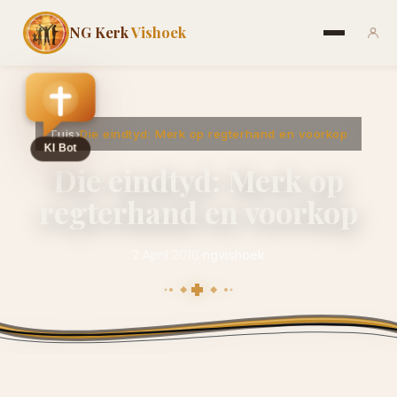
NG Kerk
Vishoek
Tuis
›
Die eindtyd: Merk op regterhand en voorkop
Die eindtyd: Merk op
regterhand en voorkop
2 April 2016
·
ngvishoek