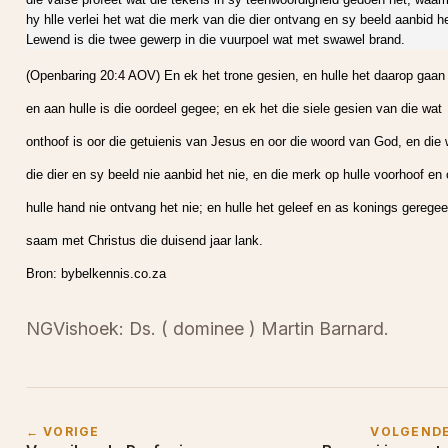
hy hlle verlei het wat die merk van die dier ontvang en sy beeld aanbid he
Lewend is die twee gewerp in die vuurpoel wat met swawel brand.
(Openbaring 20:4 AOV) En ek het trone gesien, en hulle het daarop gaan 
en aan hulle is die oordeel gegee; en ek het die siele gesien van die wat
onthoof is oor die getuienis van Jesus en oor die woord van God, en die 
die dier en sy beeld nie aanbid het nie, en die merk op hulle voorhoof en
hulle hand nie ontvang het nie; en hulle het geleef en as konings geregee
saam met Christus die duisend jaar lank.
Bron: bybelkennis.co.za
NGVishoek: Ds. ( dominee ) Martin Barnard.
← VORIGE
VOLGEND