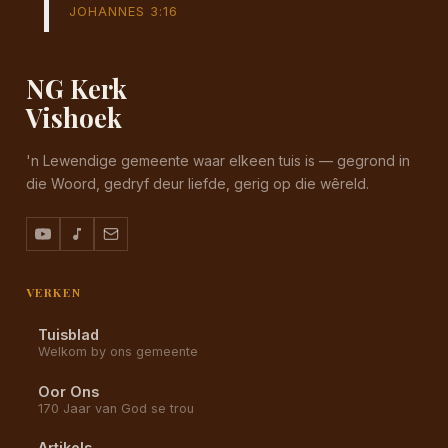
JOHANNES 3:16
NG Kerk
Vishoek
'n Lewendige gemeente waar elkeen tuis is — gegrond in
die Woord, gedryf deur liefde, gerig op die wêreld.
VERKEN
Tuisblad
Welkom by ons gemeente
Oor Ons
170 Jaar van God se trou
Artikels