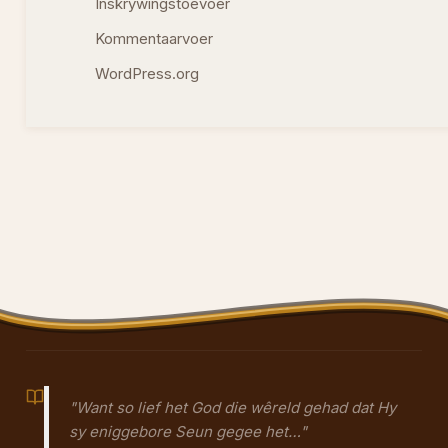
Inskrywingstoevoer
Kommentaarvoer
WordPress.org
"Want so lief het God die wêreld gehad dat Hy
sy eniggebore Seun gegee het…"