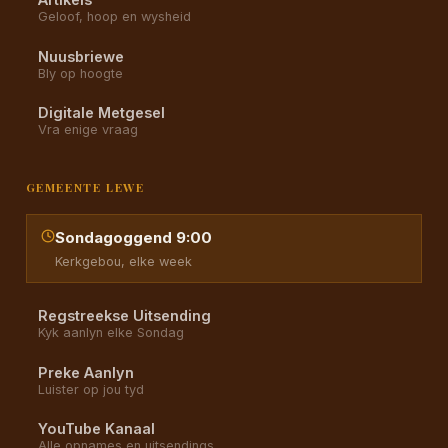
Geloof, hoop en wysheid
Nuusbriewe
Bly op hoogte
Digitale Metgesel
Vra enige vraag
GEMEENTE LEWE
Sondagoggend 9:00
Kerkgebou, elke week
Regstreekse Uitsending
Kyk aanlyn elke Sondag
Preke Aanlyn
Luister op jou tyd
YouTube Kanaal
Alle opnames en uitsendings