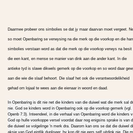
Daarmee probeer ons simbolies se dat jy maar daarvan moet vergeet. Ne
so moet Openbaring se verwysing na die merk op die voorkop en die ha
simbolies verstaan word as dat die merk op die voorkop verwys na besit
die een kant, en mense se manier van dink aan die ander kant. In die
antieke tyd is slawe dikwels gemerk op die voorkop en so word daar ge
aan die wie die slaaf behoort. Die slaaf het ook die verantwoordelikheid
gehad om lojaal te wees aan die eienaar in woord en daad.
In Openbaring is dit nie net die kinders van die duiwel wat die merk sal d
nie. God se kinders word in Openbaring ook op die voorkop gemerk (vgl.
Openb 7:3). Inteendeel, in die verhaal van Openbaring word die kinders 
God op hulle voorkoppe versel voordat daar nog enigsins sprake is van d
die duiwel se volgelinge 'n merk dra. Daarom kan ons se dat die duiwel d
aksie van God eintlik dupliseer, hy kon dit nie eers self uitdink nie. Die 