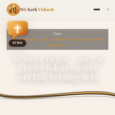
NG Kerk
Vishoek
Tuis
›
'n Nuwe begin... met 'n groter fokus op wat werklik
belangrik is
'n Nuwe begin... met 'n
groter fokus op wat
werklik belangrik is
2 April 2016
·
ngvishoek