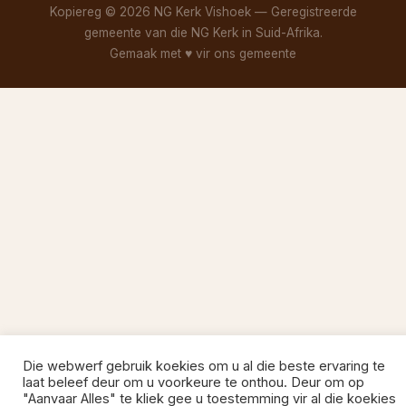
Kopiereg © 2026 NG Kerk Vishoek — Geregistreerde
gemeente van die NG Kerk in Suid-Afrika.
Gemaak met
♥
vir ons gemeente
Die webwerf gebruik koekies om u al die beste ervaring te
laat beleef deur om u voorkeure te onthou. Deur om op
"Aanvaar Alles" te kliek gee u toestemming vir al die koekies