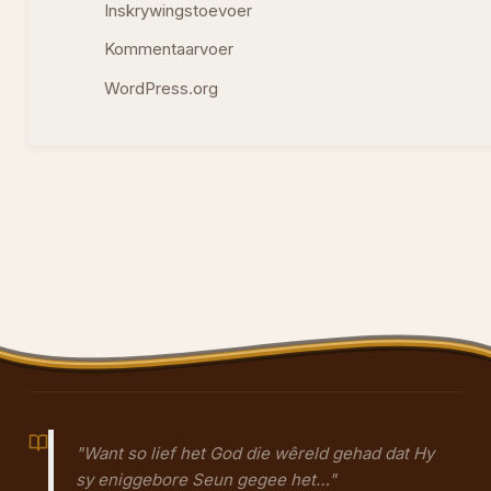
Inskrywingstoevoer
Kommentaarvoer
WordPress.org
"Want so lief het God die wêreld gehad dat Hy
sy eniggebore Seun gegee het…"