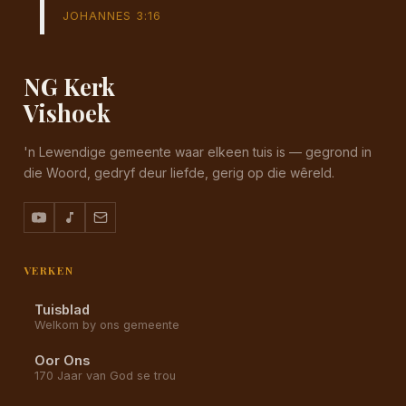
JOHANNES 3:16
NG Kerk
Vishoek
'n Lewendige gemeente waar elkeen tuis is — gegrond in
die Woord, gedryf deur liefde, gerig op die wêreld.
VERKEN
Tuisblad
Welkom by ons gemeente
Oor Ons
170 Jaar van God se trou