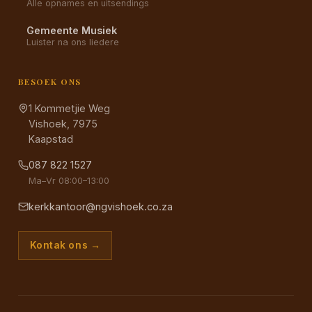
Alle opnames en uitsendings
Gemeente Musiek
Luister na ons liedere
BESOEK ONS
1 Kommetjie Weg
Vishoek, 7975
Kaapstad
087 822 1527
Ma–Vr 08:00–13:00
kerkkantoor@ngvishoek.co.za
Kontak ons →