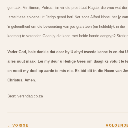
gemaak. Vir Simon, Petrus. En vir die prostituut Ragab, die vrou wat die
Israelitiese spioene uit Jerigo gered het! Net soos Alfred Nobel het jy va
'n geleentheid om die bewoording van jou grafsteen (en huldeblyk in die
koerant) te verander. Gaan jy die kans met beide hande aangryp? Sterkte
Vader God, baie dankie dat daar by U altyd tweede kanse is en dat U
alles nuut maak. Lei my deur u Heilige Gees om daagliks voluit te le
en nooit my doel op aarde te mis nie. Ek bid dit in die Naam van Je
Christus. Amen.
Bron: versndag.co.za
← VORIGE
VOLGEND