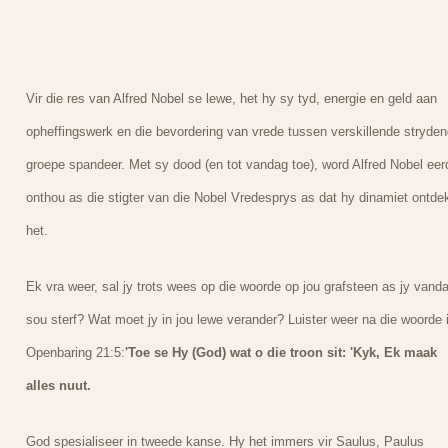
Vir die res van Alfred Nobel se lewe, het hy sy tyd, energie en geld aan
opheffingswerk en die bevordering van vrede tussen verskillende stryde
groepe spandeer. Met sy dood (en tot vandag toe), word Alfred Nobel eer
onthou as die stigter van die Nobel Vredesprys as dat hy dinamiet ontde
het.
Ek vra weer, sal jy trots wees op die woorde op jou grafsteen as jy vand
sou sterf? Wat moet jy in jou lewe verander? Luister weer na die woorde 
Openbaring 21:5:
'Toe se Hy (God) wat o die troon sit: 'Kyk, Ek maak
alles nuut.
God spesialiseer in tweede kanse. Hy het immers vir Saulus, Paulus