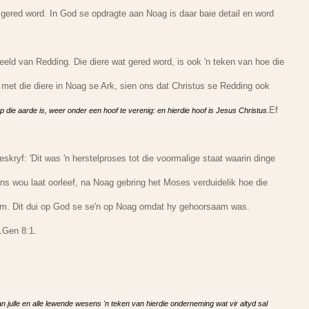
 gered word. In God se opdragte aan Noag is daar baie detail en word
beeld van Redding. Die diere wat gered word, is ook 'n teken van hoe die
 met die diere in Noag se Ark, sien ons dat Christus se Redding ook
Ef
p die aarde is, weer onder een hoof te verenig: en hierdie hoof is Jesus Christus.
kryf: 'Dit was 'n herstelproses tot die voormalige staat waarin dinge
ns wou laat oorleef, na Noag gebring het Moses verduidelik hoe die
ekom. Dit dui op God se se'n op Noag omdat hy gehoorsaam was.
Gen 8:1.
.
an julle en alle lewende wesens 'n teken van hierdie onderneming wat vir altyd sal