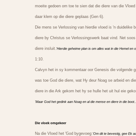
moeite gedoen om toe te sien dat die diere van die Vloed
daar klem op die diere geplaas (Gen 6).
Die mens se Verlossing van hierdie vloed is 'n duidelike 
diere by Christus se Verlossingswerk baat vind. Net soos
diere insluit.
'Hierdie geheime plan is om alles wat in die Hemel en o
1:10.
Calvyn het in sy kommentaar oor Genesis die volgende ges
was toe God die diere, wat Hy deur Noag se arbeid en die
diere in die Ark gekom het hy se hulle het uit hul eie g
'Maar God het gedink aan Noag en al die mense en diere in die boot..
Die vloek omgekeer
Na die Vloed het 'God bygevoeg:
'Om dit te bevestig, gee Ek a