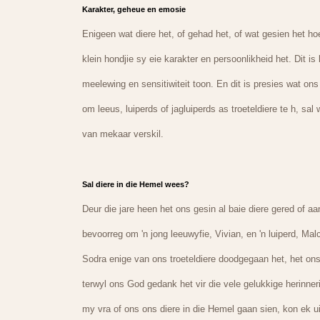
Karakter, geheue en emosie
Enigeen wat diere het, of gehad het, of wat gesien het hoe
klein hondjie sy eie karakter en persoonlikheid het. Dit is
meelewing en sensitiwiteit toon. En dit is presies wat on
om leeus, luiperds of jagluiperds as troeteldiere te h, sal
van mekaar verskil.
Sal diere in die Hemel wees?
Deur die jare heen het ons gesin al baie diere gered of 
bevoorreg om 'n jong leeuwyfie, Vivian, en 'n luiperd, Ma
Sodra enige van ons troeteldiere doodgegaan het, het ons
terwyl ons God gedank het vir die vele gelukkige herinne
my vra of ons ons diere in die Hemel gaan sien, kon ek u