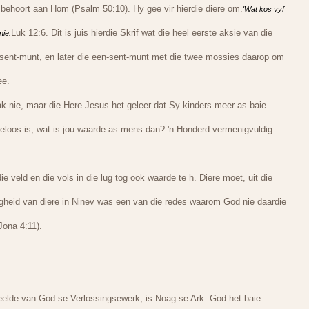
e behoort aan Hom (Psalm 50:10). Hy gee vir hierdie diere om.
'Wat kos vyf
Luk 12:6. Dit is juis hierdie Skrif wat die heel eerste aksie van die
nie.
lfsent-munt, en later die een-sent-munt met die twee mossies daarop om
ee.
k nie, maar die Here Jesus het geleer dat Sy kinders meer as baie
deloos is, wat is jou waarde as mens dan? 'n Honderd vermenigvuldig
ie veld en die vols in die lug tog ook waarde te h. Diere moet, uit die
igheid van diere in Ninev was een van die redes waarom God nie daardie
Jona 4:11).
lde van God se Verlossingsewerk, is Noag se Ark. God het baie