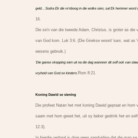
geld... Sodra Ek die re'nboog in die wolke sien, sal Ek herinner wo
16.
Die se'n van die tweede Adam, Christus, is groter as die 
van God kom. Luk 3:6. (Die Griekse woord 'sarx, wat as '
wesens gebruik.)
'Die ganse skepping sien uit na die dag wanneer dit self ook van slaw
Rom 8:21.
vryheid van God se kinders.
Koning Dawid se siening
Die profeet Natan het met koning Dawid gepraat en hom v
saam met hom geeet het, uit sy beker gedrink het en sel
12:3).
In hierdie verhaal is daar geen aanduiding dat die man s