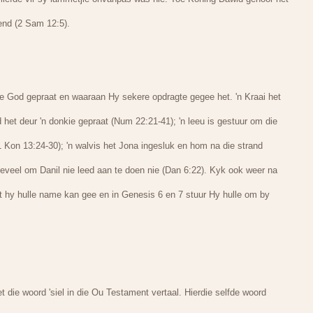
end (2 Sam 12:5).
e God gepraat en waaraan Hy sekere opdragte gegee het. 'n Kraai het
het deur 'n donkie gepraat (Num 22:21-41); 'n leeu is gestuur om die
Kon 13:24-30); 'n walvis het Jona ingesluk en hom na die strand
beveel om Danil nie leed aan te doen nie (Dan 6:22). Kyk ook weer na
 hy hulle name kan gee en in Genesis 6 en 7 stuur Hy hulle om by
ie woord 'siel in die Ou Testament vertaal. Hierdie selfde woord