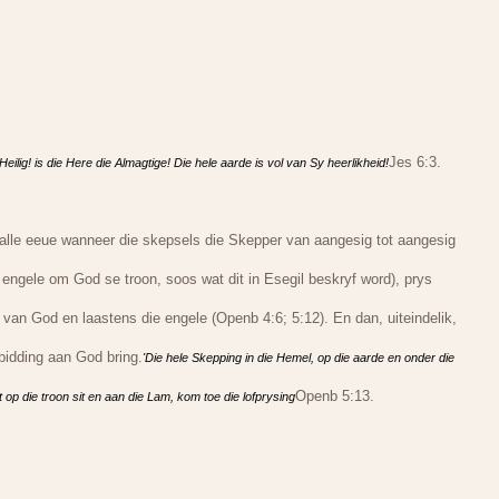
Jes 6:3.
! Heilig! is die Here die Almagtige! Die hele aarde is vol van Sy heerlikheid!
alle eeue wanneer die skepsels die Skepper van aangesig tot aangesig
 engele om God se troon, soos wat dit in Esegil beskryf word), prys
es van God en laastens die engele (Openb 4:6; 5:12). En dan, uiteindelik,
bidding aan God bring.
'Die hele Skepping in die Hemel, op die aarde en onder die
Openb 5:13.
op die troon sit en aan die Lam, kom toe die lofprysing