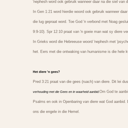
'nephesh word ook gebruik wanneer daar na die siel van 
In Gen 1:21 word hierdie woord ook gebruik wanneer daar
die lug gepraat word. Toe God 'n verbond met Noag gesluit
9:9-10). Spr 12:10 praat van 'n goeie man wat sy diere v
In Grieks word die Hebreeuse woord 'nephesh met 'psyche
het. Eers met die ontwaking van humanisme is die hele kw
Het diere 'n gees?
Pred 3:21 praat van die gees (ruach) van diere. Dit lei du
Om God te aanbid
verhouding met die Gees en in waarheid aanbid.
Psalms en ook in Openbaring van diere wat God aanbid. D
ons die engele in die Hemel.