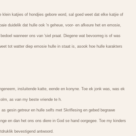
 klein katjies of hondjies gebore word, sal goed weet dat elke katjie of
 baie duidelik dat hulle ook 'n geheue, voor- en afkeure het en emosie,
s bedoel wanneer ons van 'siel praat. Diegene wat bevoorreg is of was
 weet tot watter diep emosie hulle in staat is, asook hoe hulle karakters
aangeneem, insluitende katte, eende en konyne. Toe ek jonk was, was ek
lcolm, as van my beste vriende te h.
 as gesin getreur en hulle selfs met Skriflesing en gebed begrawe
ringe en dan het ons ons diere in God se hand oorgegee. Toe my kinders
itdruklik bevestigend antwoord.