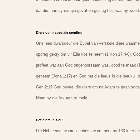
dat die man sy diertjie gevat en geslag het, was hy woed
Diere op 'n spesiale sending
Ons lees dwarsdeur die Bybel van verskeie diere waarme
opdrag gekry om vir Elia kos te neem (1 Kon 17:4-6); God 
profeet wat aan God ongehoorsaam was, dood te maak (1 
geneem (Jona 1:17) en God het die leeus in die leeukuil 
Gen 2:19 God beveel die diere om na Adam te gaan sodat
Noag by die Ark aan te meld.
Het diere 'n siel?
Die Hebreeuse woord 'nephesh word meer as 130 keer met d