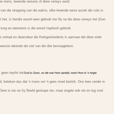
die mens, lewende wesens of diere verwys word.
 van die skepping van die walvis, elke lewende wese asook die vols in
 het, is hierdie woord weer gebruik toe Hy na die diere verwys het (Gen
ersorg en weereens is die woord 'nephesh gebruik.
 vertaal en dwarsdeur die Kerkgeskiedenis is aanvaar dat diere siele
essie rakende die siel van die dier bevraagteken.
s geen twyfel nie
'God is Gees, en die wat Hom aanbid, moet Hom in 'n hegte
, beteken dus dat 'n mens oor 'n gees moet beskik. Ons lees verder in
iere is nie na Sy Beeld geskape nie, maar engele ook nie en tog vind