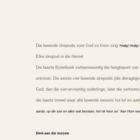
Die lewende skepsels voor God se troon sing:
'Heilig! Heilig
Elke skepsel in die Hemel
Die laaste Bybelboek verteenwoordig die hoogtepunt van 
ontmoet. Die eerste vier lewende skepsels (die dieragtige
God, dan die vier-en-twintig ouderlinge, later die verlost
die laaste toneel waar alle lewende wesens hul lof en aan
aarde, op die see en alles wat bestaan, het ek hoor se: 'Aan Hom wat 
Dink aan die mossie