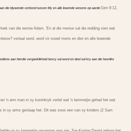
Gen 9:12,
rd aan die blywende verbond tussen My en alle lewende wesens op aarde.
vloek van die eerste Adam. 'En al die mense sal die redding sien wat
vleese? vertaal word, word vir sowel mens en dier en alle lewende
ediens aan hierdie verganklikheid bevry sal word en deel sal kry aan die heerlike
an 'n arm man in sy koninkryk vertel wat 'n lammetjie gehad het wat
fs in sy arms geslaap het. Dit was soos een van sy kinders (2 Sam
e liefde vir sy lammetjie onvanpas was nie. Toe Koning Dawid gehoor het