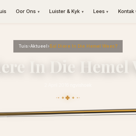
uis
Oor Ons
Luister & Kyk
Lees
Kontak
▾
▾
▾
Tuis
›
Aktueel
›
Sal Diere In Die Hemel Wees?
iere In Die Hemel
2 April 2016
·
ngvishoek