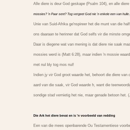
Alle diere is deur God geskape (Psalm 104), en alle dier
mossies? 'n Paar sent? Tog vergeet God nie 'n enkele een van hulle 
Unie van Suid-Afrika ge'nspireer het die munt van die ha
ons daaraan te herinner dat God selfs vir die minste omg
Daar is diegene wat van mening is dat diere nie saak maa
mossies werd is (Matt 6:28), maar indien 'n mossie waar
met nul bly tog mos nul!
Indien jy vir God groot waarde het, behoort die diere van d
aard van die saak, vir God waarde h, want die teenwoord
sondige stad vernietig het nie, maar genade betoon het. (
Die Ark het diere bevat en is 'n voorbeeld van redding
Een van die mees openbarende Ou Testamentiese voorbee