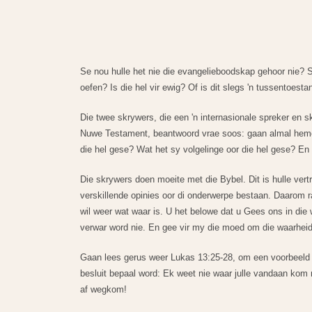
Se nou hulle het nie die evangelieboodskap gehoor nie? S
oefen? Is die hel vir ewig? Of is dit slegs 'n tussentoest
Die twee skrywers, die een 'n internasionale spreker en s
Nuwe Testament, beantwoord vrae soos: gaan almal hemel
die hel gese? Wat het sy volgelinge oor die hel gese? En
Die skrywers doen moeite met die Bybel. Dit is hulle ver
verskillende opinies oor di onderwerpe bestaan. Daarom r
wil weer wat waar is. U het belowe dat u Gees ons in die 
verwar word nie. En gee vir my die moed om die waarheid u
Gaan lees gerus weer Lukas 13:25-28, om een voorbeeld 
besluit bepaal word: Ek weet nie waar julle vandaan kom 
af wegkom!