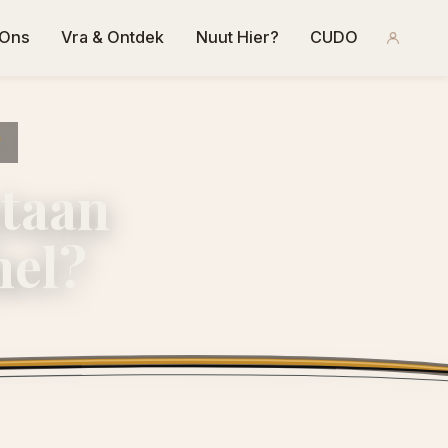
 Ons
Vra & Ontdek
Nuut Hier?
CUDO
?
staan
hel?