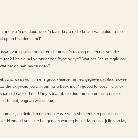
al mense 'n die dood weer 'n kans kry om die keuse van geloof uit te
and op pad na die hemel?
krywer van gewilde boeke en die ander 'n teoloog en kenner van die
 toe? Het die hel verander van Bybelse tye? Wat het Jesus regtig oor
 wat het dit met my te doen?
trekpunt, waarvoor 'n mens groot waardering het, gegewe dat daar soveel
aai die skrywers jou aan om hulle boek met 'n gebed te lees: Here, ek
waarheid sal lei. Leer U my sodat ek nie deur mense en hulle opinies
it te leef, ongeag wat dit kos.
te noem, en dink dan aan mense wie se lotsbestemming deur hulle
nie. Niemand van julle het gedoen wat reg is nie. Maak dat julle van My