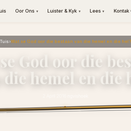
uis
Oor Ons
Luister & Kyk
Lees
Kontak
▾
▾
▾
Tuis
›
Wat se God oor die bestaan van die hemel en die hel
se God oor die be
 die hemel en die 
2 April 2016
·
ngvishoek