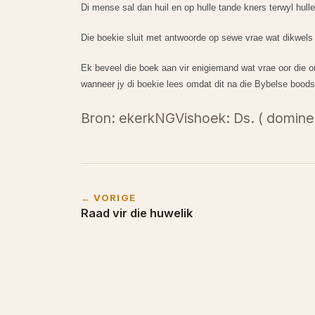
Di mense sal dan huil en op hulle tande kners terwyl hull
Die boekie sluit met antwoorde op sewe vrae wat dikwels
Ek beveel die boek aan vir enigiemand wat vrae oor die o
wanneer jy di boekie lees omdat dit na die Bybelse boodsk
Bron: ekerkNGVishoek: Ds. ( dominee
← VORIGE
Raad vir die huwelik