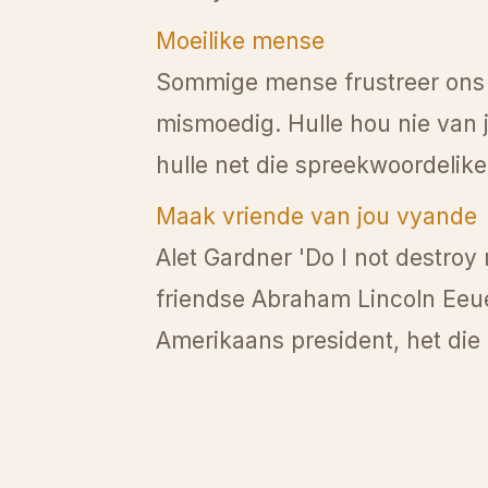
Moeilike mense
Sommige mense frustreer ons g
mismoedig. Hulle hou nie van jou
hulle net die spreekwoordelike 
Maak vriende van jou vyande
Alet Gardner 'Do I not destr
friendse Abraham Lincoln Eeue
Amerikaans president, het die p