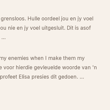
rensloos. Hulle oordeel jou en jy voel
 nie en jy voel uitgesluit. Dit is asof
...
oy my enemies when I make them my
 voor hierdie gevleuelde woorde van 'n
rofeet Elisa presies dit gedoen. ...