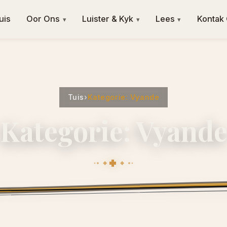
uis
Oor Ons
Luister & Kyk
Lees
Kontak
▾
▾
▾
Tuis
›
Kategorie: Vyande
Kategorie: Vyand